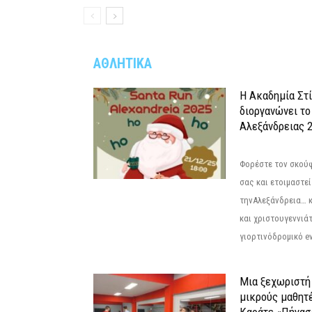
ΑΘΛΗΤΙΚΑ
Η Ακαδημία Στ
διοργανώνει το
Αλεξάνδρειας 2
Φορέστε τον σκούφ
σας και ετοιμαστεί
τηνΑλεξάνδρεια… 
και χριστουγεννιάτ
γιορτινόδρομικό eve
Μια ξεχωριστή 
μικρούς μαθητ