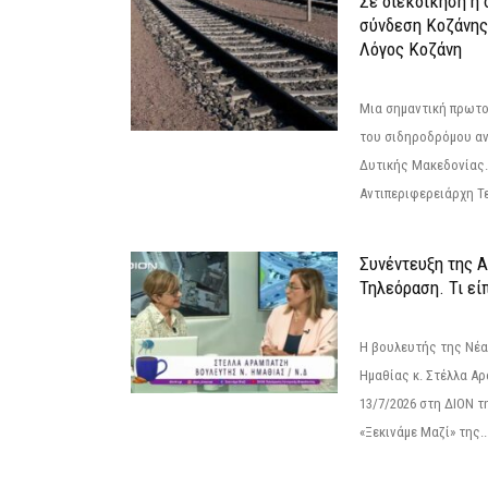
Σε διεκδίκηση η
σύνδεση Κoζάνης
Λόγος Κοζάνη
Μια σημαντική πρωτο
του σιδηροδρόμου α
Δυτικής Μακεδονίας.
Αντιπεριφερειάρχη Τε
Συνέντευξη της 
Τηλεόραση. Τι εί
Η βουλευτής της Νέ
Ημαθίας κ. Στέλλα Α
13/7/2026 στη ΔΙΟΝ τ
«Ξεκινάμε Μαζί» της..