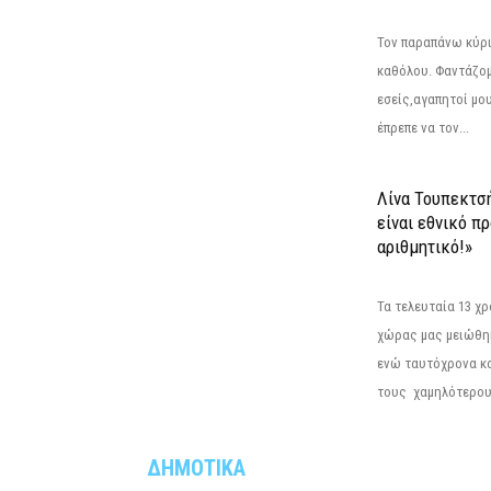
Τον παραπάνω κύρι
καθόλου. Φαντάζομ
εσείς,αγαπητοί μο
έπρεπε να τον...
Λίνα Τουπεκτσ
είναι εθνικό π
αριθμητικό!»
Τα τελευταία 13 χ
χώρας μας μειώθηκ
ενώ ταυτόχρονα κ
τους χαμηλότερους
ΔΗΜΟΤΙΚΑ