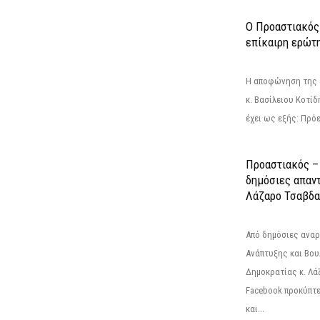
Ο Προαστιακός
επίκαιρη ερώτ
Η αποφώνηση της 
κ. Βασίλειου Κοτί
έχει ως εξής: Πρόε
Προαστιακός – 
δημόσιες απαντ
Λάζαρο Τσαβδα
Από δημόσιες ανα
Ανάπτυξης και Βου
Δημοκρατίας κ. Λ
Facebook προκύπτε
και...