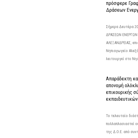
πρόσφερε Γραφ
Δράσεων Ενεργ
Σήμερα Δευτέρα 2
ΔΡΑΣΕΩΝ ΕΝΕΡΓΩΝ
ΑΛΕΞΑΝΔΡΕΙΑΣ, επι
Νηπιαγωγείο Αλεξά
λειτουργεί στο Νησ
Απαράδεκτη κα
απονομή ολόκλ
επικουρικής σύ
εκπαιδευτικών
Το τελευταίο διάσ
πολλαπλασιαστεί οι
της Δ.Ο.Ε. από συ