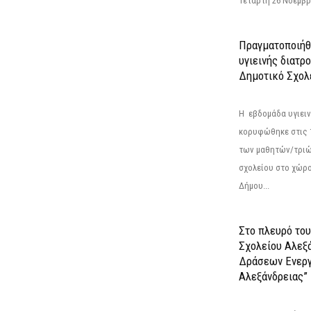
Τετάρτη 26 Νοεμβρί
Πραγματοποιήθ
υγιεινής διατρ
Δημοτικό Σχολ
Η εβδομάδα υγιει
κορυφώθηκε στις 13
των μαθητών/τριώ
σχολείου στο χώρ
Δήμου...
Στο πλευρό του
Σχολείου Αλεξ
Δράσεων Ενερ
Αλεξάνδρειας”