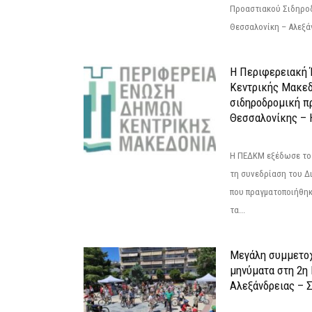
Προαστιακού Σιδηρο
Θεσσαλονίκη – Αλεξάν
Η Περιφερειακή
Κεντρικής Μακεδ
σιδηροδρομική π
Θεσσαλονίκης – 
Η ΠΕΔΚΜ εξέδωσε το 
τη συνεδρίαση του Δ
που πραγματοποιήθηκε
τα...
Μεγάλη συμμετοχ
μηνύματα στη 2η
Αλεξάνδρειας – Σ