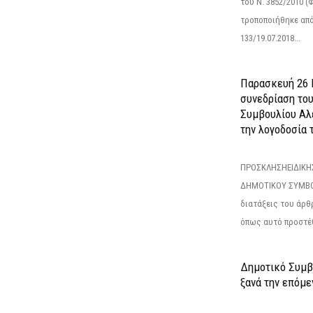
του Ν. 3852/2010 (Φ
τροποποιήθηκε από 
133/19.07.2018...
Παρασκευή 26 Ι
συνεδρίαση το
Συμβουλίου Αλ
την λογοδοσία τ
ΠΡΟΣΚΛΗΣΗΕΙΔΙΚΗ
ΔΗΜΟΤΙΚΟΥ ΣΥΜΒΟ
διατάξεις του άρθρ
όπως αυτό προστέθ
Δημοτικό Συμβο
ξανά την επόμεν