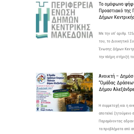
Το ομόφωνο ψήφι
Προαστιακό της 
Δήμων Κεντρική
Με την υπ' αριθμ. 1
του, το Διοικητικό 
Ένωσης Δήμων Κεντρ
την πλήρη στήριξή του
Ανοικτή – Δημόσ
“Ομάδας Δράσεω
Δήμου Αλεξάνδρε
Η συμμετοχή και η ε
αποτελεί ζητούμενο 
Παραμένοντας αδραν
τα προβλήματα από απ