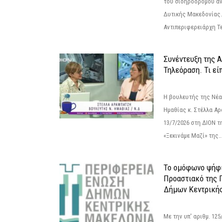
του σιδηροδρόμου α
Δυτικής Μακεδονίας.
Αντιπεριφερειάρχη Τε
Συνέντευξη της 
Τηλεόραση. Τι εί
Η βουλευτής της Νέ
Ημαθίας κ. Στέλλα Α
13/7/2026 στη ΔΙΟΝ τ
«Ξεκινάμε Μαζί» της..
Το ομόφωνο ψήφι
Προαστιακό της 
Δήμων Κεντρική
Με την υπ' αριθμ. 1