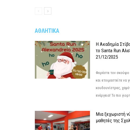
ΑΘΛΗΤΙΚΑ
Η Ακαδημία Στίβ
το Santa Run Αλε
21/12/2025
Φορέστε τον σκούφο 
και ετοιμαστείτε να 
κουδουνίστρες, χαμό
ενέργεια! Το πιο γιορ
Μια ξεχωριστή νύ
μαθητές της Σχο