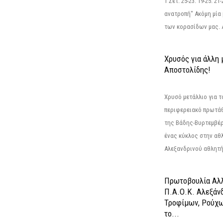
1 Σετ: 25-23. 19-25. 21
ανατροπή" Ακόμη μία 
των κορασίδων μας. Α
Χρυσός για άλλη 
Αποστολίδης!
Χρυσό μετάλλιο για τ
περιφερειακό πρωτά
της Βάδης-Βυρτεμβέρ
ένας κύκλος στην αθ
Αλεξανδρινού αθλητή 
Πρωτοβουλία Αλλ
Π.Α.Ο.Κ. Αλεξάνδ
Τροφίμων, Ρούχω
το...