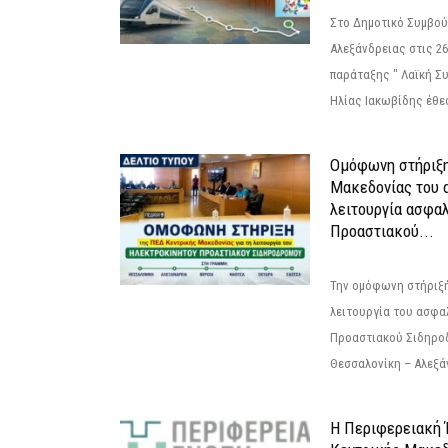
Στο Δημοτικό Συμβού
Αλεξάνδρειας στις 26
παράταξης " Λαϊκή Σ
Ηλίας Ιακωβίδης έθεσ
Ομόφωνη στήριξη
Μακεδονίας του α
λειτουργία ασφα
Προαστιακού...
Την ομόφωνη στήριξή
λειτουργία του ασφα
Προαστιακού Σιδηρο
Θεσσαλονίκη – Αλεξάν
Η Περιφερειακή