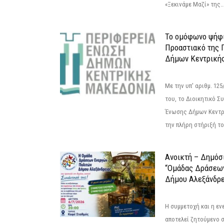
«Ξεκινάμε Μαζί» της..
Το ομόφωνο ψήφι
Προαστιακό της 
Δήμων Κεντρική
Με την υπ' αριθμ. 1
του, το Διοικητικό 
Ένωσης Δήμων Κεντρ
την πλήρη στήριξή του
Ανοικτή – Δημόσ
“Ομάδας Δράσεω
Δήμου Αλεξάνδρε
Η συμμετοχή και η ε
αποτελεί ζητούμενο 