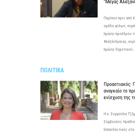
“Μέγας Αλέξαν
Περίπου πριν από έ
ομάδα φίλων, συμ
πρώην προέδρου τ
Αλεξάνδρειας, κυρ
πρώην δημοτικού..
ΠΟΛΙΤΙΚΑ
Προαστιακός: Π
αναγκαίο το πρ
ενίσχυση της τ
Η κ. Συρμούλα Τζή
Σύμβουλος Ημαθίας
Εκπαιδευτικός στο