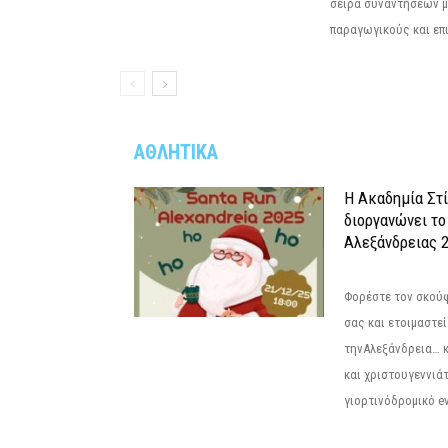
σειρά συναντήσεων μ
παραγωγικούς και επι
ΑΘΛΗΤΙΚΑ
Η Ακαδημία Στ
διοργανώνει το
Αλεξάνδρειας 2
Φορέστε τον σκούφ
σας και ετοιμαστεί
τηνΑλεξάνδρεια… 
και χριστουγεννιάτ
γιορτινόδρομικό eve