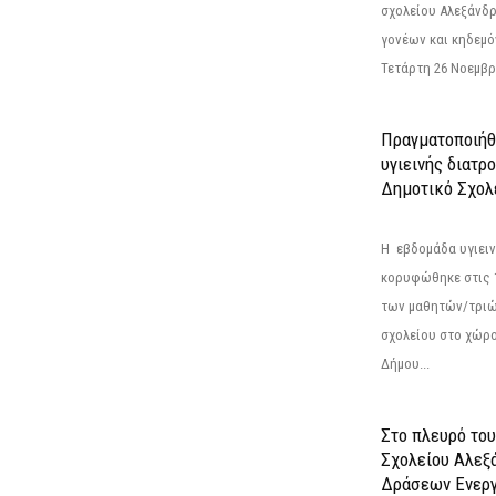
σχολείου Αλεξάνδρ
γονέων και κηδεμ
Τετάρτη 26 Νοεμβρί
Πραγματοποιήθ
υγιεινής διατρ
Δημοτικό Σχολ
Η εβδομάδα υγιει
κορυφώθηκε στις 13
των μαθητών/τριώ
σχολείου στο χώρ
Δήμου...
Στο πλευρό του
Σχολείου Αλεξ
Δράσεων Ενερ