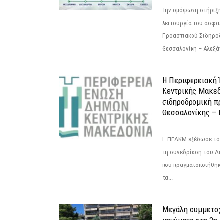
Την ομόφωνη στήριξή
λειτουργία του ασφα
Προαστιακού Σιδηρο
Θεσσαλονίκη – Αλεξάν
Η Περιφερειακή
Κεντρικής Μακεδ
σιδηροδρομική π
Θεσσαλονίκης – 
Η ΠΕΔΚΜ εξέδωσε το 
τη συνεδρίαση του Δ
που πραγματοποιήθηκε
τα...
Μεγάλη συμμετοχ