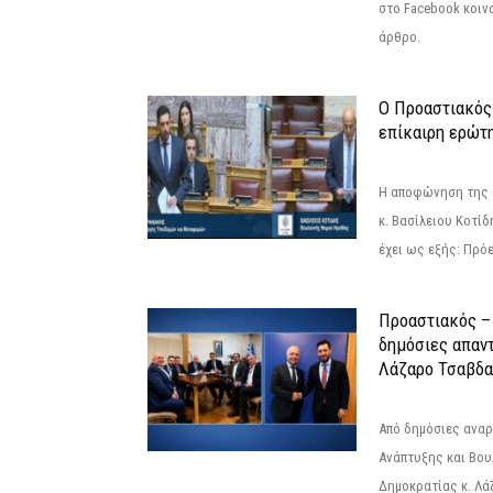
στο Facebook κοιν
άρθρο.
Ο Προαστιακός
επίκαιρη ερώτ
Η αποφώνηση της 
κ. Βασίλειου Κοτί
έχει ως εξής: Πρόε
Προαστιακός – 
δημόσιες απαντ
Λάζαρο Τσαβδα
Από δημόσιες ανα
Ανάπτυξης και Βου
Δημοκρατίας κ. Λ