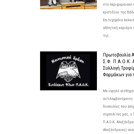
στο περιφερειακό
κρατιδίου της Βάδ
Επιτυχημένα έκλει
αθλητική καριέρα 
της...
Πρωτοβουλία Α
Σ.Φ. Π.Α.Ο.Κ. 
Συλλογή Τροφί
Φαρμάκων για τ
Με υψηλό αίσθημα
αντιλαμβανόμενος 
δυσκολίες που επ
συμπολίτες μας, ο
Π.Α.Ο.Κ. Αλεξάνδρει
Αλεξάνδρειας) αναλ