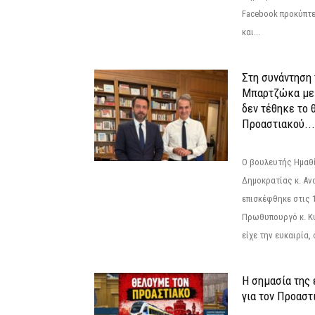
Facebook προκύπτε
και...
Στη συνάντηση
Μπαρτζώκα με
δεν τέθηκε το 
Προαστιακού...
Ο βουλευτής Ημαθ
Δημοκρατίας κ. Α
επισκέφθηκε στις 
Πρωθυπουργό κ. Κ
είχε την ευκαιρία,
Η σημασία της
για τον Προαστ