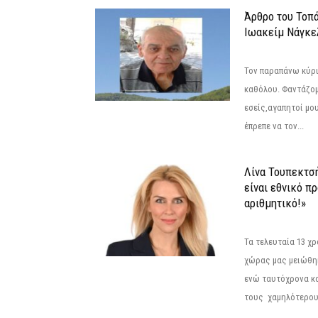
Άρθρο του Τοπ
Ιωακείμ Νάγκε
Τον παραπάνω κύρι
καθόλου. Φαντάζομ
εσείς,αγαπητοί μο
έπρεπε να τον...
Λίνα Τουπεκτσ
είναι εθνικό π
αριθμητικό!»
Τα τελευταία 13 χ
χώρας μας μειώθηκ
ενώ ταυτόχρονα κ
τους χαμηλότερους