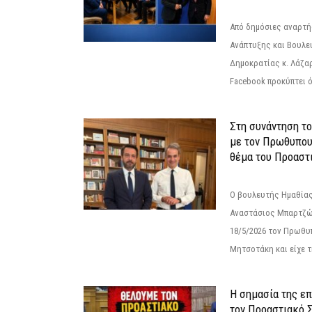
Από δημόσιες αναρτ
Ανάπτυξης και Βουλε
Δημοκρατίας κ. Λάζα
Facebook προκύπτει ό
Στη συνάντηση τ
με τον Πρωθυπου
θέμα του Προαστι
Ο βουλευτής Ημαθίας
Αναστάσιος Μπαρτζώ
18/5/2026 τον Πρωθυ
Μητσοτάκη και είχε τ
Η σημασία της επ
τον Προαστιακό 