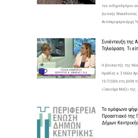
του σιδηροδρόμου α
Δυτικής Μακεδονίας.
Αντιπεριφερειάρχη Τε
Συνέντευξη της 
Τηλεόραση. Τι εί
Η βουλευτής της Νέ
Ημαθίας κ. Στέλλα Α
13/7/2026 στη ΔΙΟΝ τ
«Ξεκινάμε Μαζί» της..
Το ομόφωνο ψήφι
Προαστιακό της 
Δήμων Κεντρική