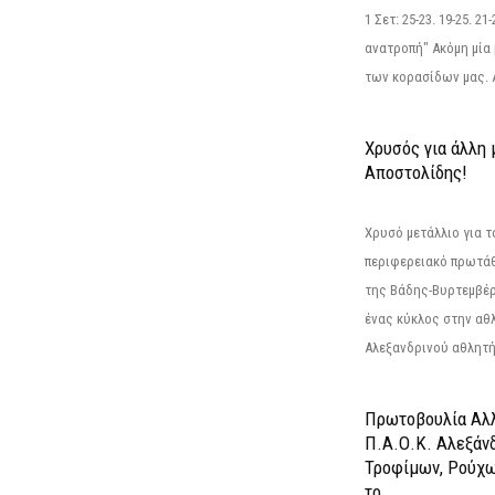
1 Σετ: 25-23. 19-25. 21
ανατροπή" Ακόμη μία 
των κορασίδων μας. Α
Χρυσός για άλλη 
Αποστολίδης!
Χρυσό μετάλλιο για τ
περιφερειακό πρωτά
της Βάδης-Βυρτεμβέρ
ένας κύκλος στην αθ
Αλεξανδρινού αθλητή 
Πρωτοβουλία Αλλ
Π.Α.Ο.Κ. Αλεξάνδ
Τροφίμων, Ρούχω
το...