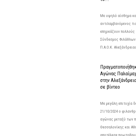
Με υψηλό αίσθημα κο
αντιλαμβανόμενος τι
επηρεάζουν πολλούς 
Σύνδεσμος Φιλάθλων Π
Π.Α.Ο.Κ. Αλεξάνδρειας
Πραγματοποιήθηκ
Αγώνας Παλαίμα
στην Αλεξάνδρει
σε βίντεο
Με μεγάλη επιτυχία 
21/10/2024 ο φιλανθ
αγώνας μεταξύ των π
Θεσσαλονίκης και Αθ
αποτέλεσε πρωτοβουλ