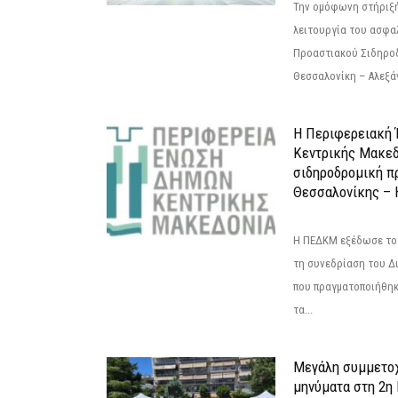
Την ομόφωνη στήριξή
λειτουργία του ασφα
Προαστιακού Σιδηρο
Θεσσαλονίκη – Αλεξάν
Η Περιφερειακή
Κεντρικής Μακεδ
σιδηροδρομική π
Θεσσαλονίκης – 
Η ΠΕΔΚΜ εξέδωσε το 
τη συνεδρίαση του Δ
που πραγματοποιήθηκε
τα...
Μεγάλη συμμετοχ
μηνύματα στη 2η