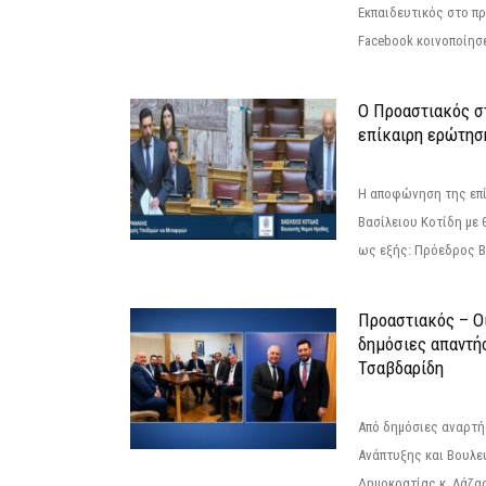
Εκπαιδευτικός στο π
Facebook κοινοποίησ
Ο Προαστιακός σ
επίκαιρη ερώτησ
Η αποφώνηση της επί
Βασίλειου Κοτίδη με 
ως εξής: Πρόεδρος Β
Προαστιακός – Οι
δημόσιες απαντή
Τσαβδαρίδη
Από δημόσιες αναρτ
Ανάπτυξης και Βουλε
Δημοκρατίας κ. Λάζα