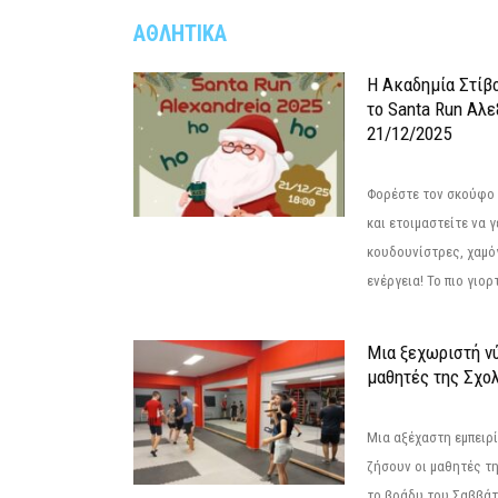
ΑΘΛΗΤΙΚΑ
Η Ακαδημία Στίβ
το Santa Run Αλε
21/12/2025
Φορέστε τον σκούφο 
και ετοιμαστείτε να 
κουδουνίστρες, χαμό
ενέργεια! Το πιο γιορ
Μια ξεχωριστή νύ
μαθητές της Σχο
Μια αξέχαστη εμπειρί
ζήσουν οι μαθητές τ
το βράδυ του Σαββάτου