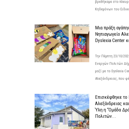
βρεθήκαμε στο πλευρ
Κηδεμόνων του Ειδικο
Μια πράξη αγάπης
Νηπιαγωγείο Αλε
Dyslexia Center κ
Την Πέμπτη 23/10/20
Ενεργών Πολιτών Δή
μαζί με το Dyslexia C
Αλεξάνδρειας, που φέ
Επισκέφθηκε το 
Αλεξάνδρειας κα
Ύλη η “Ομάδα Δρ
Πολιτών...