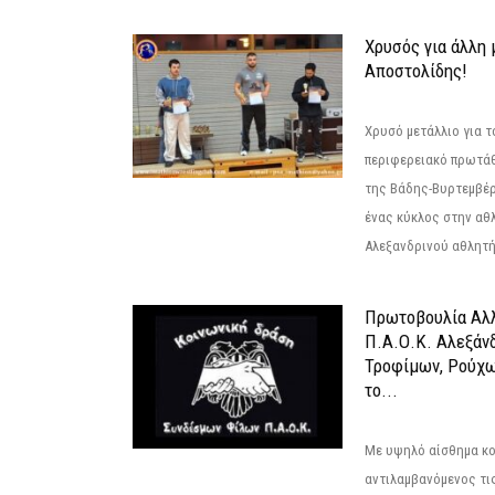
Χρυσός για άλλη 
Αποστολίδης!
Χρυσό μετάλλιο για τ
περιφερειακό πρωτά
της Βάδης-Βυρτεμβέρ
ένας κύκλος στην αθ
Αλεξανδρινού αθλητή 
Πρωτοβουλία Αλλ
Π.Α.Ο.Κ. Αλεξάνδ
Τροφίμων, Ρούχω
το...
Με υψηλό αίσθημα κο
αντιλαμβανόμενος τι