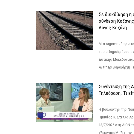
Σε διεκδίκηση η
σύνδεση Κoζάνης
Λόγος Κοζάνη
Μια σημαντική πρωτο
του σιδηροδρόμου α
Δυτικής Μακεδονίας.
Αντιπεριφερειάρχη Τε
Συνέντευξη της 
Τηλεόραση. Τι εί
Η βουλευτής της Νέ
Ημαθίας κ. Στέλλα Α
13/7/2026 στη ΔΙΟΝ τ
«Ξεκινάμε Μαζί» της..