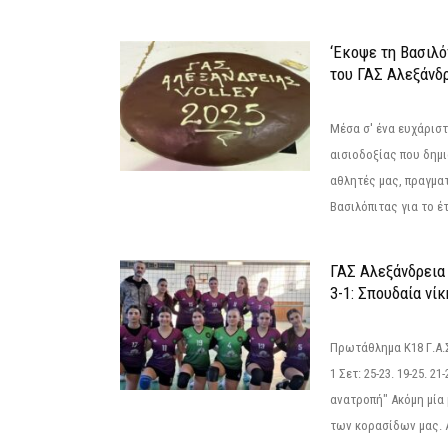
‘Εκοψε τη Βασιλό
του ΓΑΣ Αλεξάνδ
Μέσα σ' ένα ευχάριστ
αισιοδοξίας που δημ
αθλητές μας, πραγμα
Βασιλόπιτας για το έτ
ΓΑΣ Αλεξάνδρεια
3-1: Σπουδαία νί
Πρωτάθλημα Κ18 Γ.Α.
1 Σετ: 25-23. 19-25. 21
ανατροπή" Ακόμη μία 
των κορασίδων μας. Α