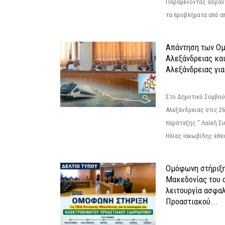
Παραμένοντας αδραν
τα προβλήματα από απ
Απάντηση των Ο
Αλεξάνδρειας κα
Αλεξάνδρειας για
Στο Δημοτικό Συμβού
Αλεξάνδρειας στις 26
παράταξης " Λαϊκή Σ
Ηλίας Ιακωβίδης έθεσ
Ομόφωνη στήριξη
Μακεδονίας του α
λειτουργία ασφα
Προαστιακού...