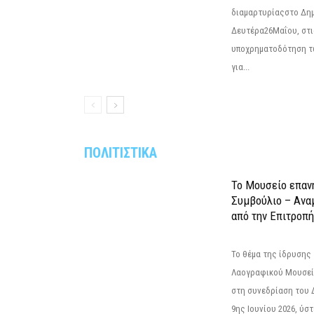
διαμαρτυρίαςστο Δημ
Δευτέρα26Μαΐου, στις
υποχρηματοδότηση τ
για...
ΠΟΛΙΤΙΣΤΙΚΑ
Το Μουσείο επαν
Συμβούλιο – Ανα
από την Επιτροπή
Το θέμα της ίδρυσης 
Λαογραφικού Μουσεί
στη συνεδρίαση του 
9ης Ιουνίου 2026, ύστ