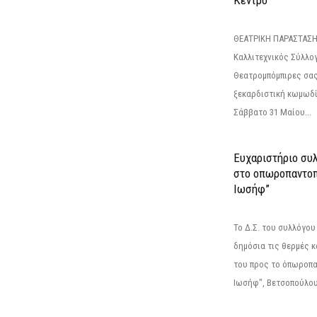
ΘΕΑΤΡΙΚΗ ΠΑΡΑΣΤΑΣΗ
Καλλιτεχνικός Σύλλο
Θεατρομπόμπιρες σας
ξεκαρδιστική κωμωδί
Σάββατο 31 Μαίου...
Ευχαριστήριο συ
στο οπωροπαντοπ
Ιωσήφ”
Το Δ.Σ. του συλλόγο
δημόσια τις θερμές κ
του προς το όπωροπ
Ιωσήφ", Βετσοπούλου 1