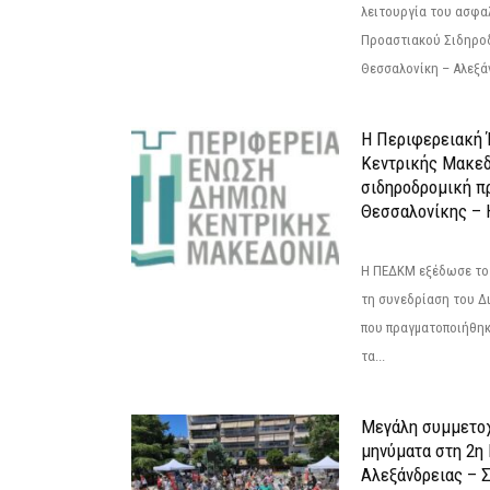
λειτουργία του ασφα
Προαστιακού Σιδηρο
Θεσσαλονίκη – Αλεξάν
Η Περιφερειακή
Κεντρικής Μακεδ
σιδηροδρομική π
Θεσσαλονίκης – 
Η ΠΕΔΚΜ εξέδωσε το 
τη συνεδρίαση του Δ
που πραγματοποιήθηκε
τα...
Μεγάλη συμμετοχ
μηνύματα στη 2η
Αλεξάνδρειας – Σ