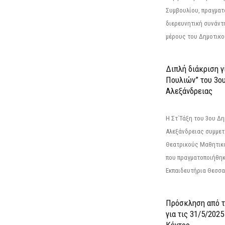
Συμβουλίου, πραγματ
διερευνητική συνάντ
μέρους του Δημοτικού
Διπλή διάκριση γ
Πουλιών” του 3ο
Αλεξάνδρειας
Η Στ΄Τάξη του 3ου Δ
Αλεξάνδρειας συμμετ
Θεατρικούς Μαθητικο
που πραγματοποιήθηκ
Εκπαιδευτήρια Θεσσαλ
Πρόσκληση από 
για τις 31/5/202
Κέντρο