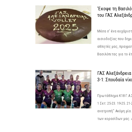
‘Εκοψε τη Βασιλό
του ΓΑΣ Αλεξάνδ
Μέσα σ' ένα ευχάριστ
αισιοδοξίας που δημ
αθλητές μας, πραγμα
Βασιλόπιτας για το έτ
ΓΑΣ Αλεξάνδρεια
3-1: Σπουδαία νί
Πρωτάθλημα Κ18 Γ.Α.
1 Σετ: 25-23. 19-25. 21
ανατροπή" Ακόμη μία 
των κορασίδων μας. Α