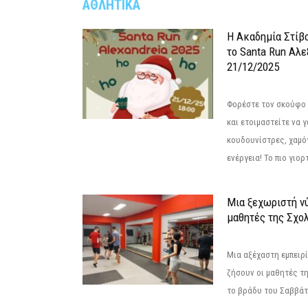
ΑΘΛΗΤΙΚΑ
Η Ακαδημία Στίβ
το Santa Run Αλε
21/12/2025
Φορέστε τον σκούφο 
και ετοιμαστείτε να 
κουδουνίστρες, χαμό
ενέργεια! Το πιο γιορ
Μια ξεχωριστή νύ
μαθητές της Σχο
Μια αξέχαστη εμπειρί
ζήσουν οι μαθητές τ
το βράδυ του Σαββάτου