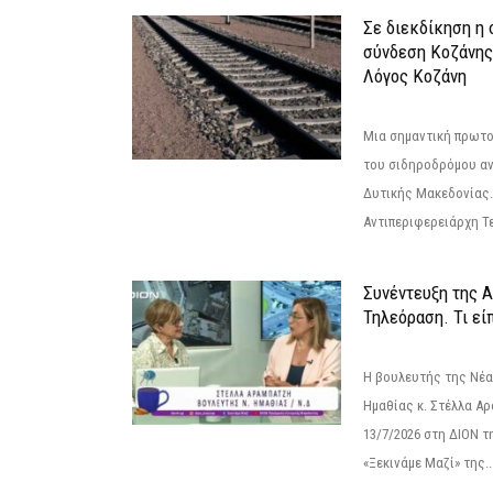
Σε διεκδίκηση η
σύνδεση Κoζάνης
Λόγος Κοζάνη
Μια σημαντική πρωτο
του σιδηροδρόμου α
Δυτικής Μακεδονίας.
Αντιπεριφερειάρχη Τε
Συνέντευξη της 
Τηλεόραση. Τι εί
Η βουλευτής της Νέ
Ημαθίας κ. Στέλλα Α
13/7/2026 στη ΔΙΟΝ τ
«Ξεκινάμε Μαζί» της..