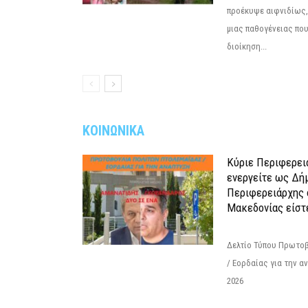
προέκυψε αιφνιδίως,
μιας παθογένειας που
διοίκηση...
ΚΟΙΝΩΝΙΚΑ
Κύριε Περιφερει
ενεργείτε ως Δή
Περιφερειάρχης 
Μακεδονίας είστ
Δελτίο Τύπου Πρωτοβ
/ Εορδαίας για την 
2026