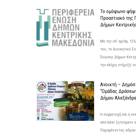
Το ομόφωνο ψήφι
Προαστιακό της 
Δήμων Κεντρική
Με την υπ' αριθμ. 1
του, το Διοικητικό 
Ένωσης Δήμων Κεντρ
την πλήρη στήριξή του
Ανοικτή – Δημόσ
“Ομάδας Δράσεω
Δήμου Αλεξάνδρε
Η συμμετοχή και η ε
αποτελεί ζητούμενο 
Παραμένοντας αδραν