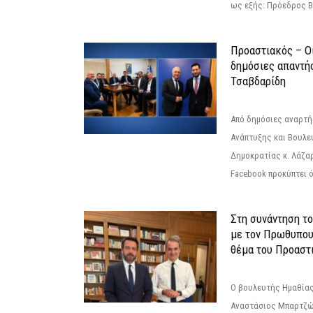
ως εξής: Πρόεδρος Β
Προαστιακός – Οι
δημόσιες απαντή
Τσαβδαρίδη
Από δημόσιες αναρτ
Ανάπτυξης και Βουλε
Δημοκρατίας κ. Λάζα
Facebook προκύπτει ό
Στη συνάντηση τ
με τον Πρωθυπου
θέμα του Προαστι
Ο βουλευτής Ημαθίας
Αναστάσιος Μπαρτζώ