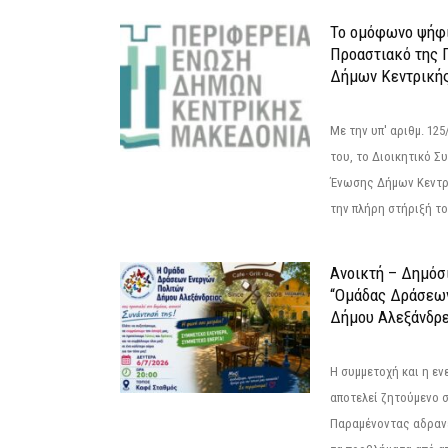
Το ομόφωνο ψήφι
Προαστιακό της 
Δήμων Κεντρική
Με την υπ' αριθμ. 1
του, το Διοικητικό 
Ένωσης Δήμων Κεντρ
την πλήρη στήριξή του
Ανοικτή – Δημόσ
“Ομάδας Δράσεω
Δήμου Αλεξάνδρε
Η συμμετοχή και η ε
αποτελεί ζητούμενο 
Παραμένοντας αδραν