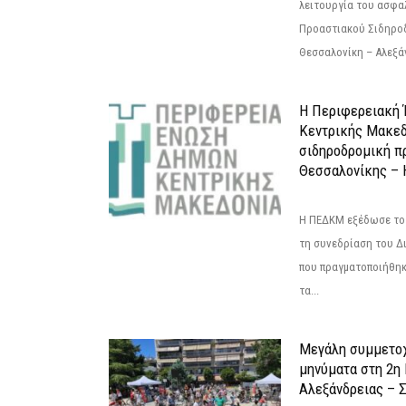
λειτουργία του ασφα
Προαστιακού Σιδηρο
Θεσσαλονίκη – Αλεξάν
Η Περιφερειακή
Κεντρικής Μακεδ
σιδηροδρομική π
Θεσσαλονίκης – 
Η ΠΕΔΚΜ εξέδωσε το 
τη συνεδρίαση του Δ
που πραγματοποιήθηκε
τα...
Μεγάλη συμμετοχ
μηνύματα στη 2η
Αλεξάνδρειας – Σ