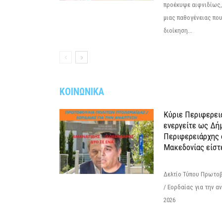
προέκυψε αιφνιδίως,
μιας παθογένειας που
διοίκηση...
ΚΟΙΝΩΝΙΚΑ
Κύριε Περιφερει
ενεργείτε ως Δή
Περιφερειάρχης 
Μακεδονίας είστ
Δελτίο Τύπου Πρωτοβ
/ Εορδαίας για την 
2026