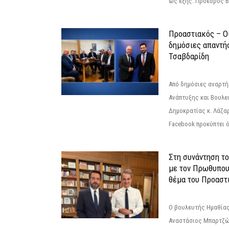
ως εξής: Πρόεδρος Β
Προαστιακός – Οι
δημόσιες απαντή
Τσαβδαρίδη
Από δημόσιες αναρτ
Ανάπτυξης και Βουλε
Δημοκρατίας κ. Λάζα
Facebook προκύπτει ό
Στη συνάντηση τ
με τον Πρωθυπου
θέμα του Προαστι
Ο βουλευτής Ημαθίας
Αναστάσιος Μπαρτζώ