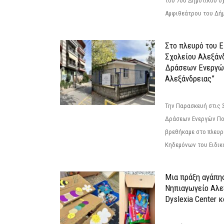
του 7ου Δημοτικού σ
Αμφιθεάτρου του Δήμ
Στο πλευρό του 
Σχολείου Αλεξάν
Δράσεων Ενεργώ
Αλεξάνδρειας”
Την Παρασκευή στις 
Δράσεων Ενεργών Πο
βρεθήκαμε στο πλευρ
Κηδεμόνων του Ειδικο
Μια πράξη αγάπης
Νηπιαγωγείο Αλε
Dyslexia Center κ