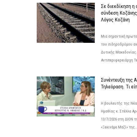
Σε διεκδίκηση η
σύνδεση Κoζάνης
Λόγος Κοζάνη
Μια σημαντική πρωτο
του σιδηροδρόμου α
Δυτικής Μακεδονίας.
Αντιπεριφερειάρχη Τε
Συνέντευξη της 
Τηλεόραση. Τι εί
Η βουλευτής της Νέ
Ημαθίας κ. Στέλλα Α
13/7/2026 στη ΔΙΟΝ τ
«Ξεκινάμε Μαζί» της..