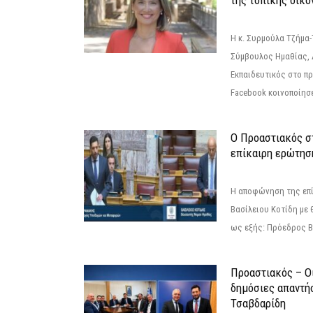
της τοπικής οικο
Η κ. Συρμούλα Τζήμα
Σύμβουλος Ημαθίας, 
Εκπαιδευτικός στο π
Facebook κοινοποίησ
Ο Προαστιακός σ
επίκαιρη ερώτησ
Η αποφώνηση της επί
Βασίλειου Κοτίδη με 
ως εξής: Πρόεδρος Β
Προαστιακός – Οι
δημόσιες απαντή
Τσαβδαρίδη