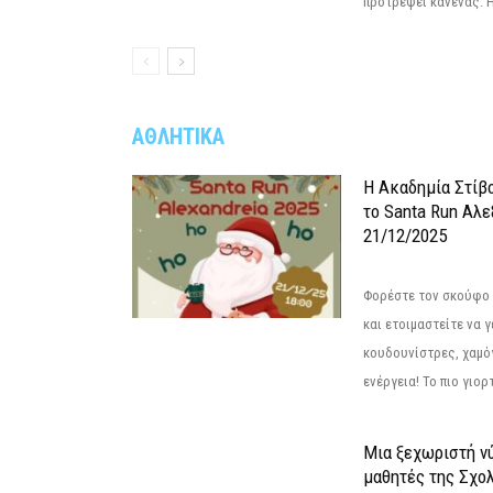
προτρέψει κανένας. Η.
ΑΘΛΗΤΙΚΑ
Η Ακαδημία Στίβ
το Santa Run Αλε
21/12/2025
Φορέστε τον σκούφο 
και ετοιμαστείτε να 
κουδουνίστρες, χαμό
ενέργεια! Το πιο γιορ
Μια ξεχωριστή νύ
μαθητές της Σχο