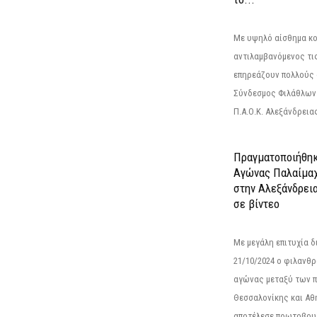
Με υψηλό αίσθημα κο
αντιλαμβανόμενος τι
επηρεάζουν πολλούς 
Σύνδεσμος Φιλάθλων Π
Π.Α.Ο.Κ. Αλεξάνδρειας
Πραγματοποιήθηκ
Αγώνας Παλαίμα
στην Αλεξάνδρει
σε βίντεο
Με μεγάλη επιτυχία 
21/10/2024 ο φιλανθ
αγώνας μεταξύ των π
Θεσσαλονίκης και Αθ
αποτέλεσε πρωτοβουλ