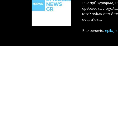
των αρθογράφων, 
άρθρων, των σχολίω
ιστολογίων από όπο
αναρτήσεις.
Επικοινωνία:
epilog