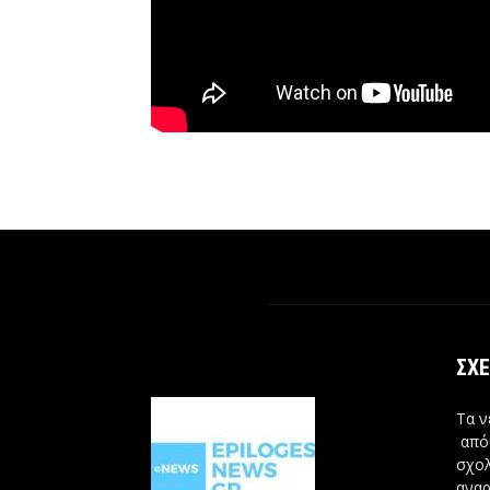
ΣΧΕ
Τα ν
από
σχολ
αναρ