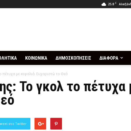
C
25.8
Αλεξάνδ
ΘΛΗΤΙΚΑ
ΚΟΙΝΩΝΙΚΑ
ΔΗΜΟΣΚΟΠΗΣΕΙΣ
ΔΙΑΦΟΡΑ
ο πέτυχα με κεφαλιά. Ευχαριστώ το Θεό
ς: Το γκολ το πέτυχα 
Θεό
weet στο Twitter