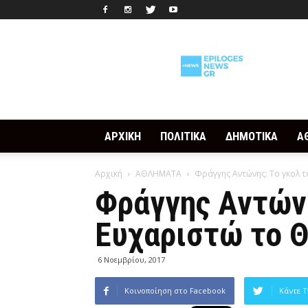
Epilogesnews
ΑΡΧΙΚΗ
ΠΟΛΙΤΙΚΑ
ΔΗΜΟΤΙΚΑ
Α
Αρχική
ΑΘΛΗΜΑΤΑ
Φράγγης Αντώνης: Το γκολ τ
Φράγγης Αντώνη
Ευχαριστώ το 
6 Νοεμβρίου, 2017
Κοινοποίηση στο Facebook
Κάντε T