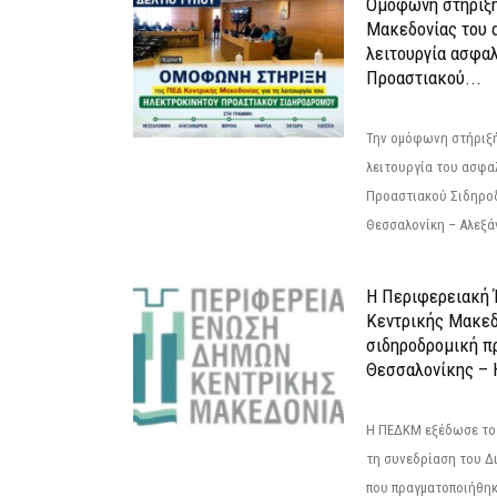
Ομόφωνη στήριξη
Μακεδονίας του α
λειτουργία ασφα
Προαστιακού...
Την ομόφωνη στήριξή
λειτουργία του ασφα
Προαστιακού Σιδηρο
Θεσσαλονίκη – Αλεξάν
Η Περιφερειακή
Κεντρικής Μακεδ
σιδηροδρομική π
Θεσσαλονίκης – 
Η ΠΕΔΚΜ εξέδωσε το 
τη συνεδρίαση του Δ
που πραγματοποιήθηκε