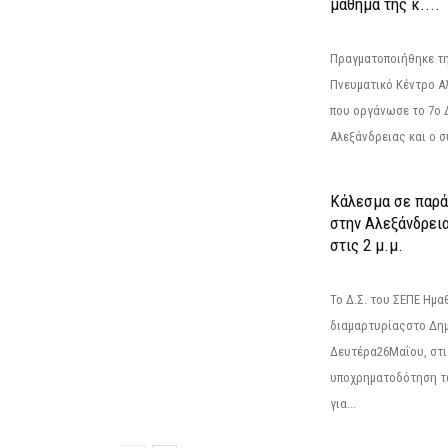
μάθημα της κ....
Πραγματοποιήθηκε τη
Πνευματικό Κέντρο Α
που οργάνωσε το 7ο 
Αλεξάνδρειας και ο σ
Κάλεσμα σε παρά
στην Αλεξάνδρεια
στις 2 μ.μ.
Το Δ.Σ. του ΣΕΠΕ Ημ
διαμαρτυρίαςστο Δημ
Δευτέρα26Μαΐου, στις
υποχρηματοδότηση τ
για...