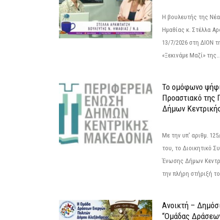
Η βουλευτής της Νέ
Ημαθίας κ. Στέλλα Α
13/7/2026 στη ΔΙΟΝ τ
«Ξεκινάμε Μαζί» της..
Το ομόφωνο ψήφι
Προαστιακό της 
Δήμων Κεντρική
Με την υπ' αριθμ. 1
του, το Διοικητικό 
Ένωσης Δήμων Κεντρ
την πλήρη στήριξή του
Ανοικτή – Δημόσ
“Ομάδας Δράσεω