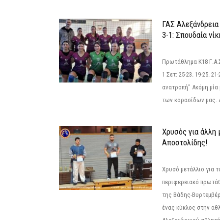
ΓΑΣ Αλεξάνδρεια
3-1: Σπουδαία νί
Πρωτάθλημα Κ18 Γ.Α.
1 Σετ: 25-23. 19-25. 21
ανατροπή" Ακόμη μία 
των κορασίδων μας. Α
Χρυσός για άλλη 
Αποστολίδης!
Χρυσό μετάλλιο για τ
περιφερειακό πρωτά
της Βάδης-Βυρτεμβέρ
ένας κύκλος στην αθ