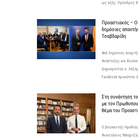
ως εξής: Πρόεδρος Β
Προαστιακός – Οι
δημόσιες απαντή
Τσαβδαρίδη
Από δημόσιες αναρτ
Ανάπτυξης και Βουλε
Δημοκρατίας κ. Λάζα
Facebook προκύπτει ό
Στη συνάντηση τ
με τον Πρωθυπου
θέμα του Προαστι
Ο βουλευτής Ημαθίας
Αναστάσιος Μπαρτζώ