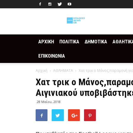
Epilogesnews
ΑΡΧΙΚΗ
ΠΟΛΙΤΙΚΑ
ΔΗΜΟΤΙΚΑ
ΑΘΛΗΤΙΚ
ΕΠΙΚΟΙΝΩΝΙΑ
Αρχική
ΑΘΛΗΜΑΤΑ
Xατ τρικ o Μάνος,παραμονή για
Xατ τρικ o Μάνος,παραμο
Αιγινιακού υποβιβάστηκ
28 Μαΐου, 2018