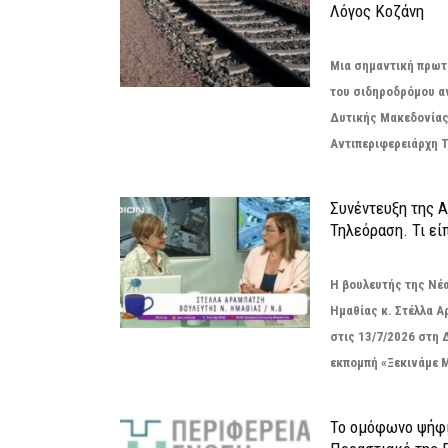
Λόγος Κοζάνη
Μια σημαντική πρωτ
του σιδηροδρόμου α
Δυτικής Μακεδονίας
Αντιπεριφερειάρχη Τ
Συνέντευξη της 
Τηλεόραση. Τι εί
Η βουλευτής της Νέ
Ημαθίας κ. Στέλλα 
στις 13/7/2026 στη 
εκπομπή «Ξεκινάμε Μ
Το ομόφωνο ψήφι