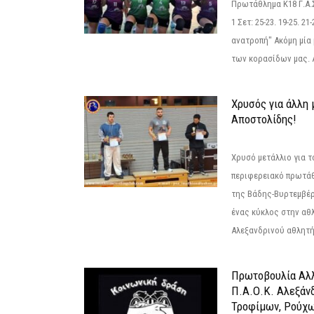
Πρωτάθλημα Κ18 Γ.Α.
1 Σετ: 25-23. 19-25. 21
ανατροπή" Ακόμη μία 
των κορασίδων μας. Α
Χρυσός για άλλη 
Αποστολίδης!
Χρυσό μετάλλιο για τ
περιφερειακό πρωτά
της Βάδης-Βυρτεμβέρ
ένας κύκλος στην αθ
Αλεξανδρινού αθλητή 
Πρωτοβουλία Αλλ
Π.Α.Ο.Κ. Αλεξάνδ
Τροφίμων, Ρούχω