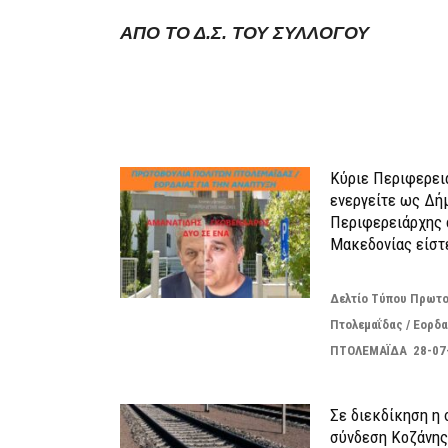
ΑΠΟ ΤΟ Δ.Σ. ΤΟΥ ΣΥΛΛΟΓΟΥ
</strong><strong>ΠΑΡΟΜΟΙΑ</strong> <strong
<strong>
Κύριε Περιφερει
ενεργείτε ως Δή
Περιφερειάρχης 
Μακεδονίας είστ
Δελτίο Τύπου Πρωτο
Πτολεμαΐδας / Εορδα
ΠΤΟΛΕΜΑΪΔΑ 28-07
Σε διεκδίκηση η
σύνδεση Κoζάνης