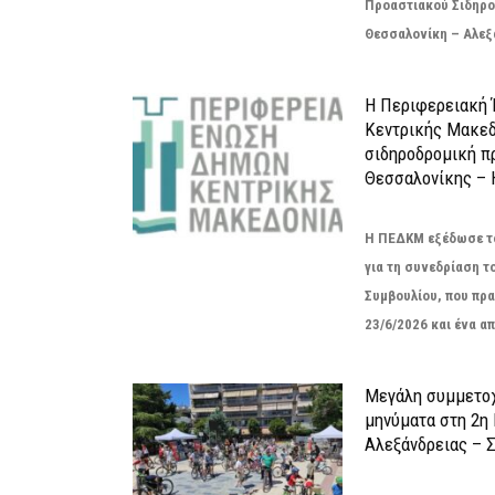
Προαστιακού Σιδηρο
Θεσσαλονίκη – Αλεξά
Η Περιφερειακή
Κεντρικής Μακεδ
σιδηροδρομική π
Θεσσαλονίκης – 
Η ΠΕΔΚΜ εξέδωσε το
για τη συνεδρίαση τ
Συμβουλίου, που πρ
23/6/2026 και ένα απ
Μεγάλη συμμετοχ
μηνύματα στη 2η
Αλεξάνδρειας – Σ