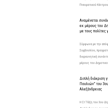
Πνευματικού Κέντρου
Αναμένεται συνά
εκ μέρους του Δ
με τους πολίτες γ
Σύμφωνα με την από
Συμβουλίου, πραγματ
διερευνητική συνάντ
μέρους του Δημοτικού
Διπλή διάκριση γ
Πουλιών” του 3ο
Αλεξάνδρειας
Η Στ΄Τάξη του 3ου Δ