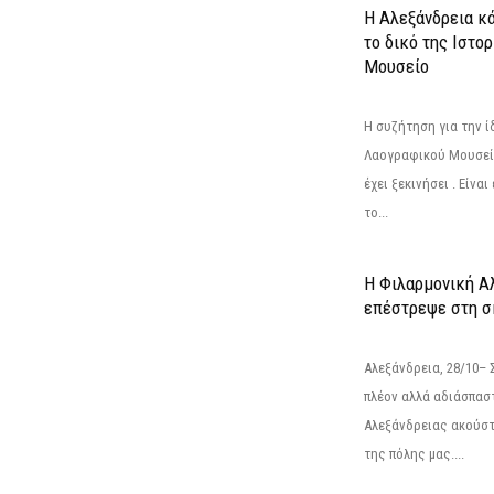
Η Αλεξάνδρεια κά
το δικό της Ιστο
Μουσείο
Η συζήτηση για την ί
Λαογραφικού Μουσεί
έχει ξεκινήσει . Είνα
το...
Η Φιλαρμονική Α
επέστρεψε στη 
Αλεξάνδρεια, 28/10– 
πλέον αλλά αδιάσπασ
Αλεξάνδρειας ακούστ
της πόλης μας....