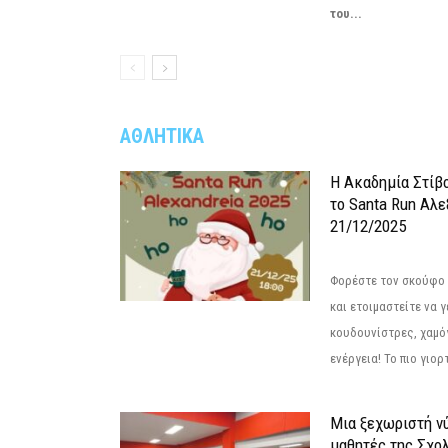
του...
ΑΘΛΗΤΙΚΑ
Η Ακαδημία Στίβ
το Santa Run Αλε
21/12/2025
Φορέστε τον σκούφο 
και ετοιμαστείτε να 
κουδουνίστρες, χαμό
ενέργεια! Το πιο γιορ
Μια ξεχωριστή νύ
μαθητές της Σχο