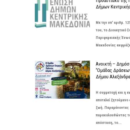
Προαστιακό της 
Δήμων Κεντρική
Με την υπ' αριθμ. 
του, το Διοικητικό 
Περιφερειακής Ένω
Μακεδονίας εκφράζει
Ανοικτή – Δημόσ
“Ομάδας Δράσεω
Δήμου Αλεξάνδρε
Η συμμετοχή και η 
αποτελεί ζητούμενο
ζωή. Παραμένοντας 
παρακολουθώντας τ
απόσταση, το...