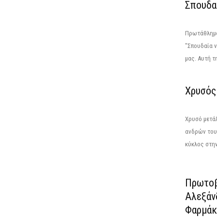
Σπουδαί
Πρωτάθλημα 
"Σπουδαία ν
μας. Αυτή τη
Χρυσός 
Χρυσό μετά
ανδρών του 
κύκλος στην
Πρωτοβ
Αλεξάν
Φαρμάκω