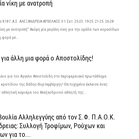
α νίκη με ανατροπή
Κ18 Γ.Α.Σ. ΑΛΕΞΑΝΔΡΕΙΑ-ΑΡΧΕΛΑΟΣ 3-1 Σετ: 25-23. 19-25. 21-25. 26-28
ίκη με ανατροπή" Ακόμη μία μεγάλη νίκη για την ομάδα των κορασίδων
 φορά με...
για άλλη μια φορά ο Αποστολίδης!
λλιο για τον Άγγελο Αποστολίδη στο περιφερειακό πρωτάθλημα
κρατιδίου της Βάδης-Βυρτεμβέργης! Επιτυχημένα έκλεισε ένας
 αθλητική καριέρα του Αλεξανδρινού αθλητή της...
ουλία Αλληλεγγύης από τον Σ.Φ. Π.Α.Ο.Κ.
δρειας: Συλλογή Τροφίμων, Ρούχων και
ν για το...