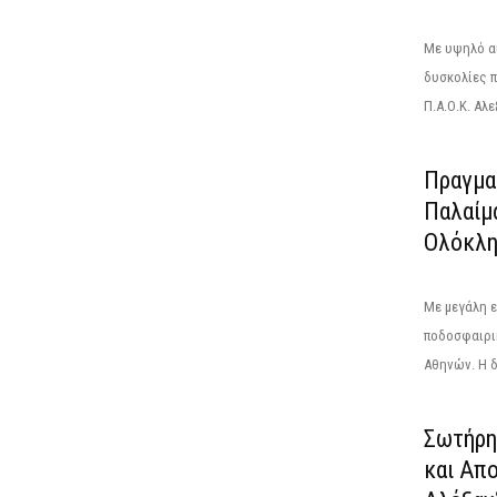
Με υψηλό αί
δυσκολίες 
Π.Α.Ο.Κ. Αλ
Πραγμα
Παλαίμ
Ολόκλη
Με μεγάλη ε
ποδοσφαιρι
Αθηνών. Η 
Σωτήρη
και Απ