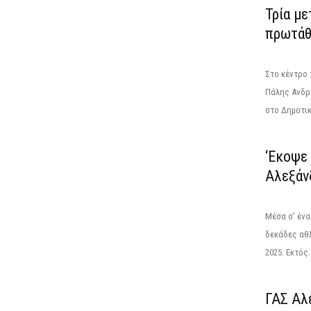
Τρία με
πρωτάθ
Στο κέντρο
Πάλης Ανδρώ
στο Δημοτικ
‘Εκοψε 
Αλεξάν
Μέσα σ' ένα
δεκάδες αθλ
2025. Εκτός..
ΓΑΣ Αλε