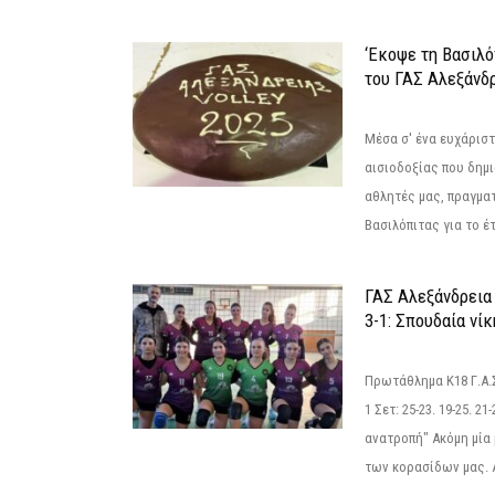
‘Εκοψε τη Βασιλό
του ΓΑΣ Αλεξάνδ
Μέσα σ' ένα ευχάριστ
αισιοδοξίας που δημ
αθλητές μας, πραγμα
Βασιλόπιτας για το έτ
ΓΑΣ Αλεξάνδρεια
3-1: Σπουδαία νί
Πρωτάθλημα Κ18 Γ.Α.
1 Σετ: 25-23. 19-25. 21
ανατροπή" Ακόμη μία 
των κορασίδων μας. Α