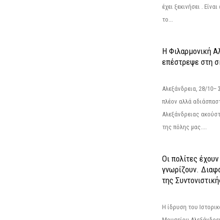
έχει ξεκινήσει . Είνα
το...
Η Φιλαρμονική Α
επέστρεψε στη 
Αλεξάνδρεια, 28/10– 
πλέον αλλά αδιάσπασ
Αλεξάνδρειας ακούστ
της πόλης μας....
Οι πολίτες έχουν
γνωρίζουν. Διαφά
της Συντονιστική
Η ίδρυση του Ιστορι
Μουσείου Αλεξάνδρει