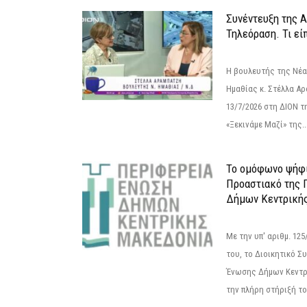
Συνέντευξη της 
Τηλεόραση. Τι εί
Η βουλευτής της Νέ
Ημαθίας κ. Στέλλα Α
13/7/2026 στη ΔΙΟΝ τ
«Ξεκινάμε Μαζί» της..
Το ομόφωνο ψήφι
Προαστιακό της 
Δήμων Κεντρική
Με την υπ' αριθμ. 1
του, το Διοικητικό 
Ένωσης Δήμων Κεντρ
την πλήρη στήριξή του