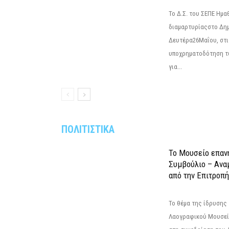
Το Δ.Σ. του ΣΕΠΕ Ημ
διαμαρτυρίαςστο Δημ
Δευτέρα26Μαΐου, στις
υποχρηματοδότηση τ
για...
ΠΟΛΙΤΙΣΤΙΚΑ
Το Μουσείο επαν
Συμβούλιο – Ανα
από την Επιτροπή
Το θέμα της ίδρυσης 
Λαογραφικού Μουσεί