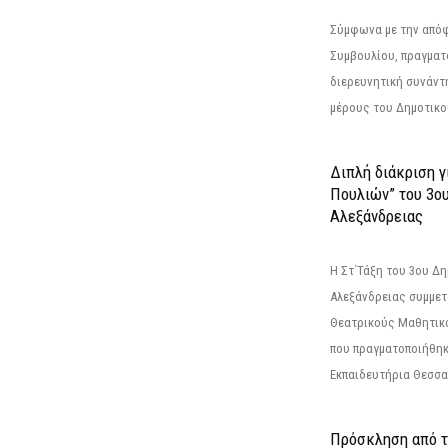
Σύμφωνα με την από
Συμβουλίου, πραγματ
διερευνητική συνάντ
μέρους του Δημοτικού
Διπλή διάκριση γ
Πουλιών” του 3ο
Αλεξάνδρειας
Η Στ΄Τάξη του 3ου Δ
Αλεξάνδρειας συμμετ
Θεατρικούς Μαθητικο
που πραγματοποιήθηκ
Εκπαιδευτήρια Θεσσαλ
Πρόσκληση από 