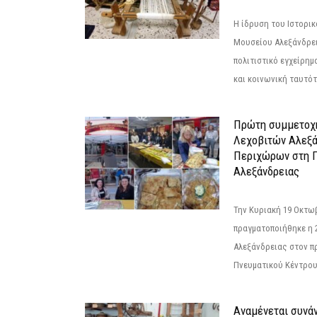
Η ίδρυση του Ιστορι
Μουσείου Αλεξάνδρει
πολιτιστικό εγχείρημ
και κοινωνική ταυτότ
Πρώτη συμμετοχή
Λεχοβιτών Αλεξά
Περιχώρων στη Γ
Αλεξάνδρειας
Την Κυριακή 19 Οκτω
πραγματοποιήθηκε η 
Αλεξάνδρειας στον π
Πνευματικού Κέντρου
Αναμένεται συνά