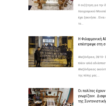
Η συζήτηση για την ί
Λαογραφικού Μουσεί
έχει ξεκινήσει . Είνα
το...
Η Φιλαρμονική Α
επέστρεψε στη 
Αλεξάνδρεια, 28/10– 
πλέον αλλά αδιάσπασ
Αλεξάνδρειας ακούστ
της πόλης μας....
Οι πολίτες έχουν
γνωρίζουν. Διαφά
της Συντονιστική