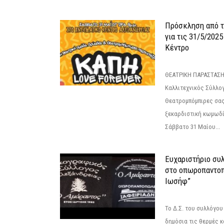
Πρόσκληση από 
για τις 31/5/202
Κέντρο
ΘΕΑΤΡΙΚΗ ΠΑΡΑΣΤΑΣΗ
Καλλιτεχνικός Σύλλο
Θεατρομπόμπιρες σας
ξεκαρδιστική κωμωδί
Σάββατο 31 Μαίου...
Ευχαριστήριο συ
στο οπωροπαντοπ
Ιωσήφ”
Το Δ.Σ. του συλλόγο
δημόσια τις θερμές κ