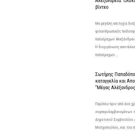
Αλεξάνδρεια. Ολόκ
βίντεο
Με μεγάλη επιτυχία διε
φιλανθρωπικός ποδοσφ
παλαίμαχων Αλεξάνδρει
Η διοργάνωση αποτέλε
παλαίμαχων...
Σωτήρης Παπαδόπο
καταγγελία και Απ
“Μέγας Αλέξανδρος
Περίπου πριν από ένα χρ
συμπεριλαμβανομένων 
Δημοτικού Συμβουλίου 
Μοσχοπούλου, και του π