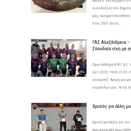
Μέσα σ' ένα ευχάριστο π
αισιοδοξίας που δημιο
μας, πραγματοποιήθηκε 
έτος 2025. Εκτός...
ΓΑΣ Αλεξάνδρεια – 
Σπουδαία νίκη με 
Πρωτάθλημα Κ18 Γ.Α.Σ.
Σετ: 25-23. 19-25. 21-25.
ανατροπή" Ακόμη μία με
κορασίδων μας. Αυτή τη
Χρυσός για άλλη μι
Χρυσό μετάλλιο για τον
περιφερειακό πρωτάθλη