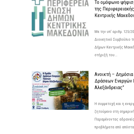
Το ομόφωνο ψήφισμ
της Περιφερειακή
Κεντρικής Μακεδο
Με την υπ' αριθμ. 125/
Διοικητικό Συμβούλιο 
Δήμων Κεντρικής Μακεδ
στήριξή του...
Ανοικτή – Δημόσια
Δράσεων Eνεργών 
Αλεξάνδρειας”
Η συμμετοχή και η ενερ
ζητούμενο στη σημερινή
Παραμένοντας αδρανείς
προβλήματα από απόστασ