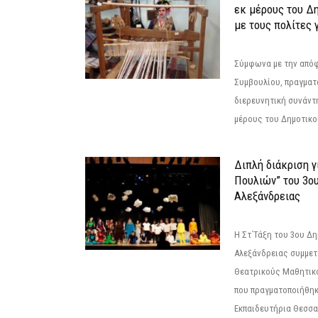
εκ μέρους του Δ
με τους πολίτες γ
Σύμφωνα με την από
Συμβουλίου, πραγματ
διερευνητική συνάντ
μέρους του Δημοτικού
Διπλή διάκριση γ
Πουλιών” του 3ο
Αλεξάνδρειας
Η Στ΄Τάξη του 3ου Δ
Αλεξάνδρειας συμμετ
Θεατρικούς Μαθητικο
που πραγματοποιήθηκ
Εκπαιδευτήρια Θεσσαλ