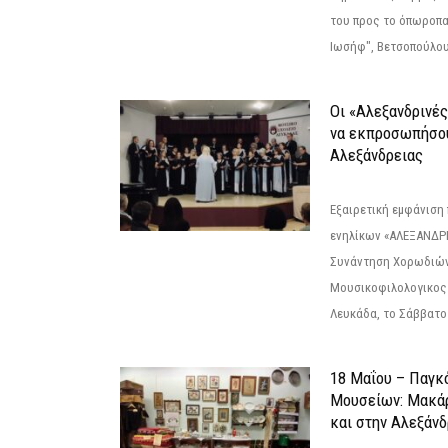
του προς το όπωροπ
Ιωσήφ", Βετσοπούλου 1
Οι «Αλεξανδρινέ
να εκπροσωπήσο
Αλεξάνδρειας
Εξαιρετική εμφάνιση
ενηλίκων «ΑΛΕΞΑΝΔΡΙ
Συνάντηση Χορωδιών
Μουσικοφιλολογικος
Λευκάδα, το Σάββατο 
18 Μαΐου – Παγκ
Μουσείων: Μακάρ
και στην Αλεξάνδ