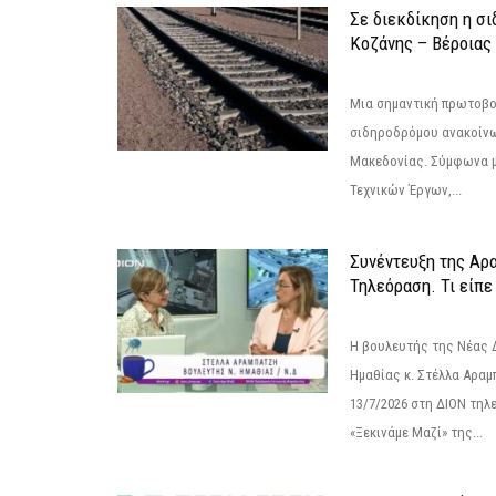
Σε διεκδίκηση η σ
Κoζάνης – Βέροιας
Μια σημαντική πρωτοβο
σιδηροδρόμου ανακοίνω
Μακεδονίας. Σύμφωνα μ
Τεχνικών Έργων,...
Συνέντευξη της Αρ
Τηλεόραση. Τι είπε
Η βουλευτής της Νέας 
Ημαθίας κ. Στέλλα Αραμ
13/7/2026 στη ΔΙΟΝ τηλ
«Ξεκινάμε Μαζί» της...