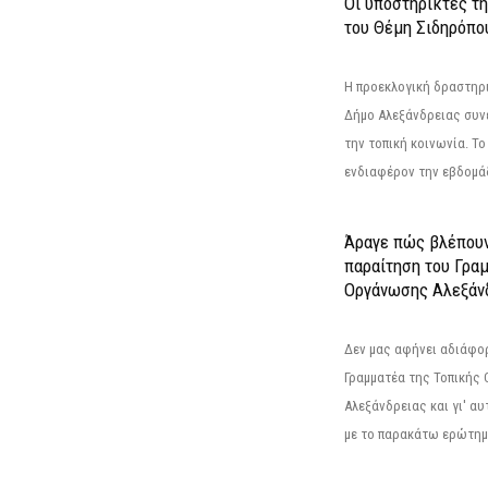
Οι υποστηρικτές τ
του Θέμη Σιδηρόπο
Η προεκλογική δραστηρ
Δήμο Αλεξάνδρειας συνε
την τοπική κοινωνία. Το
ενδιαφέρον την εβδομάδ
Άραγε πώς βλέπουν
παραίτηση του Γρα
Οργάνωσης Αλεξάν
Δεν μας αφήνει αδιάφο
Γραμματέα της Τοπικής
Αλεξάνδρειας και γι' α
με το παρακάτω ερώτημα