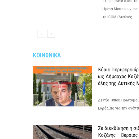
στα μουσεία όλου το
Ημέρα Μουσείων, που
το ICOM (Διεθνές...
ΚΟΙΝΩΝΙΚΑ
Κύριε Περιφερειάρ
ως Δήμαρχος Κοζά
όλης της Δυτικής 
Δελτίο Τύπου Πρωτοβου
Εορδαίας για την ανάπ
Σε διεκδίκηση η σ
Κoζάνης – Βέροιας