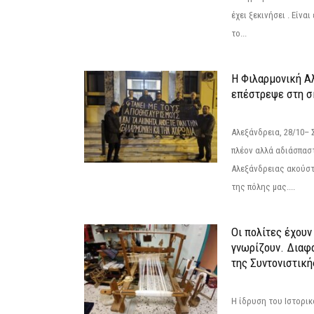
έχει ξεκινήσει . Είνα
το...
Η Φιλαρμονική Α
επέστρεψε στη 
Αλεξάνδρεια, 28/10– 
πλέον αλλά αδιάσπασ
Αλεξάνδρειας ακούστ
της πόλης μας....
Οι πολίτες έχουν
γνωρίζουν. Διαφά
της Συντονιστική
Η ίδρυση του Ιστορι