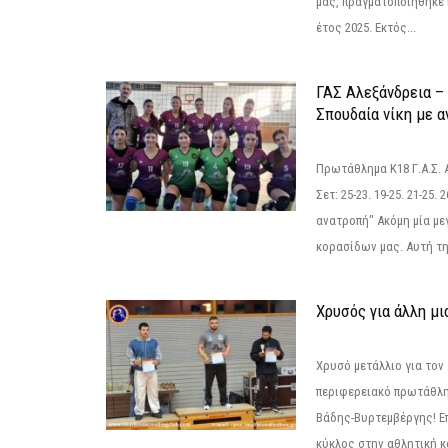
μας, πραγματοποιήθηκε 
έτος 2025. Εκτός...
ΓΑΣ Αλεξάνδρεια – 
Σπουδαία νίκη με 
Πρωτάθλημα Κ18 Γ.Α.Σ.
Σετ: 25-23. 19-25. 21-25.
ανατροπή" Ακόμη μία με
κορασίδων μας. Αυτή τη
Χρυσός για άλλη μι
Χρυσό μετάλλιο για τον
περιφερειακό πρωτάθλη
Βάδης-Βυρτεμβέργης! Επ
κύκλος στην αθλητική κ