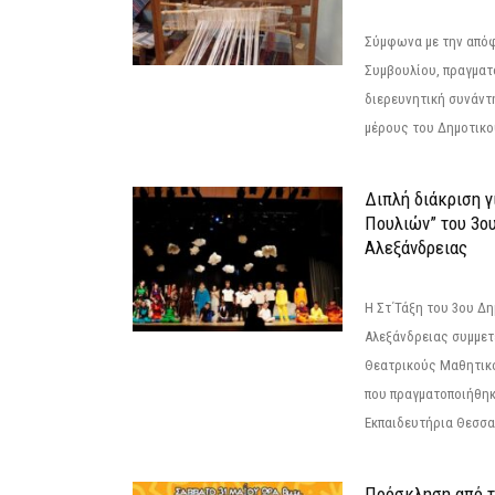
Σύμφωνα με την από
Συμβουλίου, πραγματ
διερευνητική συνάντ
μέρους του Δημοτικού
Διπλή διάκριση γ
Πουλιών” του 3ο
Αλεξάνδρειας
Η Στ΄Τάξη του 3ου Δ
Αλεξάνδρειας συμμετ
Θεατρικούς Μαθητικο
που πραγματοποιήθηκ
Εκπαιδευτήρια Θεσσαλ
Πρόσκληση από 