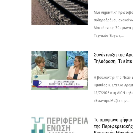
Μια σημαντική πρωτοβο
σιδηροδρόμου ανακοίνω
Μακεδονίας. Σύμφωνα μ
Τεχνικών Έργων,...
Συνέντευξη της Αρ
Τηλεόραση. Τι είπε
Η βουλευτής της Νέας 
Ημαθίας κ. Στέλλα Αραμ
13/7/2026 στη ΔΙΟΝ τηλ
«Ξεκινάμε Μαζί» της...
Το ομόφωνο ψήφισμ
της Περιφερειακή
Κεντρικής Μακεδο