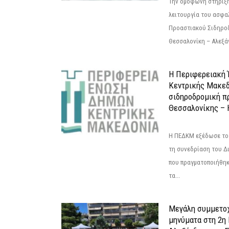
Την ομόφωνη στήριξή
λειτουργία του ασφα
Προαστιακού Σιδηρο
Θεσσαλονίκη – Αλεξάν
Η Περιφερειακή
Κεντρικής Μακεδ
σιδηροδρομική π
Θεσσαλονίκης – 
Η ΠΕΔΚΜ εξέδωσε το 
τη συνεδρίαση του Δ
που πραγματοποιήθηκε
τα...
Μεγάλη συμμετοχ
μηνύματα στη 2η