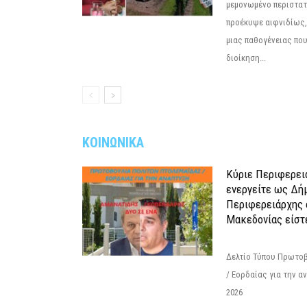
μεμονωμένο περιστατ
προέκυψε αιφνιδίως,
μιας παθογένειας που
διοίκηση...
ΚΟΙΝΩΝΙΚΑ
Κύριε Περιφερει
ενεργείτε ως Δή
Περιφερειάρχης 
Μακεδονίας είστ
Δελτίο Τύπου Πρωτοβ
/ Εορδαίας για την 
2026