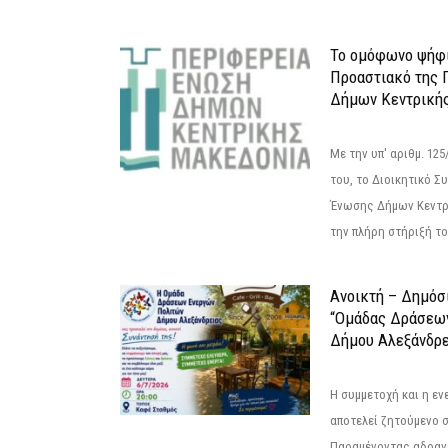
Το ομόφωνο ψήφι
Προαστιακό της 
Δήμων Κεντρική
Με την υπ' αριθμ. 1
του, το Διοικητικό 
Ένωσης Δήμων Κεντρ
την πλήρη στήριξή του
Ανοικτή – Δημόσ
“Ομάδας Δράσεω
Δήμου Αλεξάνδρε
Η συμμετοχή και η ε
αποτελεί ζητούμενο 
Παραμένοντας αδραν