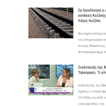
Σε διεκδίκηση η
σύνδεση Κoζάνης
Λόγος Κοζάνη
Μια σημαντική πρωτο
του σιδηροδρόμου α
Δυτικής Μακεδονίας.
Αντιπεριφερειάρχη Τε
Συνέντευξη της 
Τηλεόραση. Τι εί
Η βουλευτής της Νέ
Ημαθίας κ. Στέλλα Α
13/7/2026 στη ΔΙΟΝ τ
«Ξεκινάμε Μαζί» της..