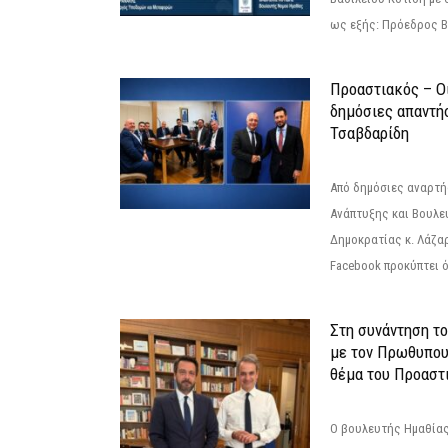
ως εξής: Πρόεδρος Β
Προαστιακός – Οι
δημόσιες απαντή
Τσαβδαρίδη
Από δημόσιες αναρτ
Ανάπτυξης και Βουλε
Δημοκρατίας κ. Λάζα
Facebook προκύπτει ό
Στη συνάντηση τ
με τον Πρωθυπου
θέμα του Προαστι
Ο βουλευτής Ημαθίας