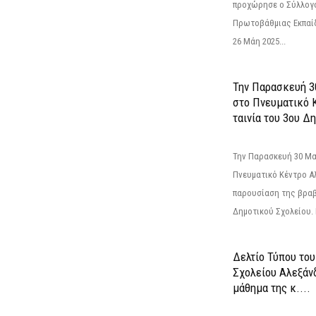
προχώρησε ο Σύλλογ
Πρωτοβάθμιας Εκπαί
26 Μάη 2025...
Την Παρασκευή 3
στο Πνευματικό 
ταινία του 3ου Δη
Την Παρασκευή 30 Μαΐ
Πνευματικό Κέντρο Αλ
παρουσίαση της βραβ
Δημοτικού Σχολείου. Η
Δελτίο Τύπου το
Σχολείου Αλεξάνδ
μάθημα της κ....