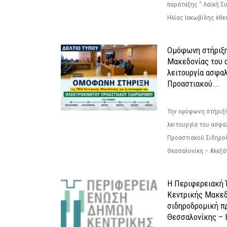
παράταξης " Λαϊκή Σ
Ηλίας Ιακωβίδης έθεσ
Ομόφωνη στήριξη
Μακεδονίας του α
λειτουργία ασφα
Προαστιακού...
Την ομόφωνη στήριξή
λειτουργία του ασφα
Προαστιακού Σιδηρο
Θεσσαλονίκη – Αλεξάν
Η Περιφερειακή
Κεντρικής Μακεδ
σιδηροδρομική π
Θεσσαλονίκης – 