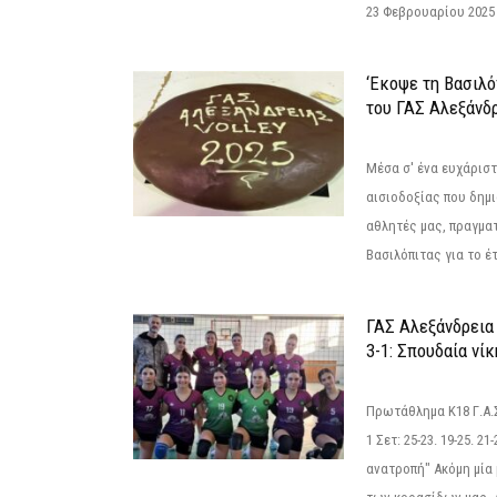
23 Φεβρουαρίου 2025 
‘Εκοψε τη Βασιλό
του ΓΑΣ Αλεξάνδ
Μέσα σ' ένα ευχάριστ
αισιοδοξίας που δημ
αθλητές μας, πραγμα
Βασιλόπιτας για το έτ
ΓΑΣ Αλεξάνδρεια
3-1: Σπουδαία νί
Πρωτάθλημα Κ18 Γ.Α.
1 Σετ: 25-23. 19-25. 21
ανατροπή" Ακόμη μία 