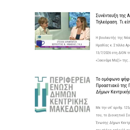
Συνέντευξη της 
Τηλεόραση. Τι εί
Η βουλευτής της Νέ
Ημαθίας κ. Στέλλα Α
13/7/2026 στη ΔΙΟΝ τ
«Ξεκινάμε Μαζί» της..
Το ομόφωνο ψήφι
Προαστιακό της 
Δήμων Κεντρική
Με την υπ' αριθμ. 1
του, το Διοικητικό 
Ένωσης Δήμων Κεντρ