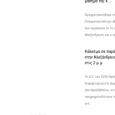
μάθημα της κ....
Πραγματοποιήθηκε τη
Πνευματικό Κέντρο Α
που οργάνωσε το 7ο 
Αλεξάνδρειας και ο σ
Κάλεσμα σε παρά
στην Αλεξάνδρεια
στις 2 μ.μ.
Το Δ.Σ. του ΣΕΠΕ Ημ
διαμαρτυρίαςστο Δημ
Δευτέρα26Μαΐου, στις
υποχρηματοδότηση τ
για...