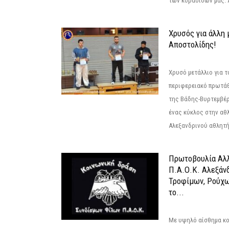
των κορασίδων μας. Α
Χρυσός για άλλη 
Αποστολίδης!
Χρυσό μετάλλιο για τ
περιφερειακό πρωτά
της Βάδης-Βυρτεμβέρ
ένας κύκλος στην αθ
Αλεξανδρινού αθλητή 
Πρωτοβουλία Αλλ
Π.Α.Ο.Κ. Αλεξάνδ
Τροφίμων, Ρούχω
το...
Με υψηλό αίσθημα κο