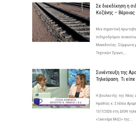
Σε διεκδίκηση η σ
Κoζάνης – Βέροιας
Μια σημαντική πρωτοβο
σιδηροδρόμου ανακοίνω
Μακεδονίας. Σύμφωνα μ
Τεχνικών Έργων,...
Συνέντευξη της Αρ
Τηλεόραση. Τι είπε
Η βουλευτής της Νέας 
Ημαθίας κ. Στέλλα Αραμ
13/7/2026 στη ΔΙΟΝ τηλ
«Ξεκινάμε Μαζί» της...