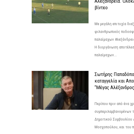
Αλεξάνδρεια. Ολόκ
βίντεο
Με μεγάλη επιτυχία διε
φιλανθρωπικός ποδοσφ
παλαίμαχων Αλεξάνδρει
Η διοργάνωση αποτέλε
παλαίμαχων...
Σωτήρης Παπαδόπο
καταγγελία και Απ
“Μέγας Αλέξανδρος
Περίπου πριν από ένα χρ
συμπεριλαμβανομένων 
Δημοτικού Συμβουλίου 
Μοσχοπούλου, και του π