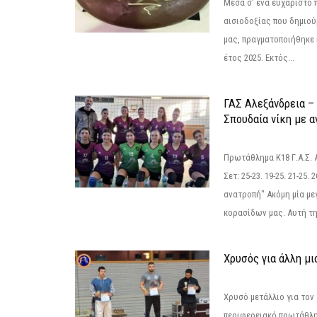
Μέσα σ' ένα ευχάριστο π
αισιοδοξίας που δημιο
μας, πραγματοποιήθηκε 
έτος 2025. Εκτός...
ΓΑΣ Αλεξάνδρεια – 
Σπουδαία νίκη με 
Πρωτάθλημα Κ18 Γ.Α.Σ.
Σετ: 25-23. 19-25. 21-25.
ανατροπή" Ακόμη μία με
κορασίδων μας. Αυτή τη
Χρυσός για άλλη μι
Χρυσό μετάλλιο για τον
περιφερειακό πρωτάθλη