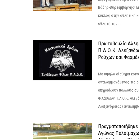
Βάδης-Βυρτεμβέργης! Επ
κύκλος στην αθλητική κ
αθλητή της...
Πρωτοβουλία Αλληλ
Π.Α.Ο.Κ. Αλεξάνδρ
Ρούχων και Φαρμάκ
Με υψηλό αίσθημα κοιν
αντιλαμβανόμενος τις ο
επηρεάζουν πολλούς συ
Φιλάθλων Π.Α.Ο.Κ. Αλεξά
Αλεξάνδρειας) αναλαμβά
Πραγματοποιήθηκε
Αγώνας Παλαίμαχω