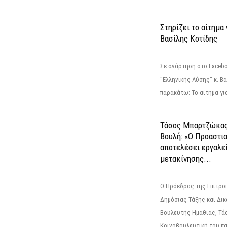
Στηρίζει το αίτημα
Βασίλης Κοτίδης
Σε ανάρτηση στο Faceb
"Ελληνικής Λύσης" κ. Β
παρακάτω: Το αίτημα για
Τάσος Μπαρτζώκας
Βουλή: «Ο Προαστι
αποτελέσει εργαλε
μετακίνησης...
Ο Πρόεδρος της Επιτρο
Δημόσιας Τάξης και Δικ
Βουλευτής Ημαθίας, Τά
Κοινοβουλευτική του πα