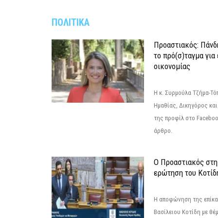
ΠΟΛΙΤΙΚΑ
Προαστιακός: Πάνδη
το πρό(σ)ταγμα για
οικονομίας
Η κ. Συρμούλα Τζήμα-Τ
Ημαθίας, Δικηγόρος και
της προφίλ στο Facebo
άρθρο.
Ο Προαστιακός στη
ερώτηση του Κοτίδ
Η αποφώνηση της επίκα
Βασίλειου Κοτίδη με θέ