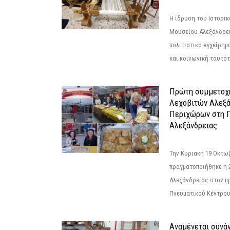
Η ίδρυση του Ιστορι
Μουσείου Αλεξάνδρει
πολιτιστικό εγχείρημ
και κοινωνική ταυτότ
Πρώτη συμμετοχή
Λεχοβιτών Αλεξά
Περιχώρων στη Γ
Αλεξάνδρειας
Την Κυριακή 19 Οκτω
πραγματοποιήθηκε η 
Αλεξάνδρειας στον π
Πνευματικού Κέντρου
Αναμένεται συνά