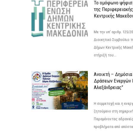
Το ομόφωνο ψήφισμ
της Περιφερειακή
Κεντρικής Μακεδο
Με την υπ' αριθμ. 125/
Διοικητικό Συμβούλιο 
Δήμων Κεντρικής Μακεδ
στήριξή του...
Ανοικτή – Δημόσια
Δράσεων Eνεργών 
Αλεξάνδρειας”
Η συμμετοχή και η ενερ
ζητούμενο στη σημερινή
Παραμένοντας αδρανείς
προβλήματα από απόστασ