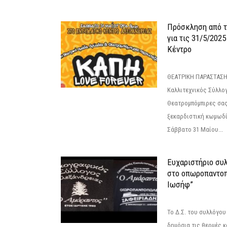
Πρόσκληση από 
για τις 31/5/202
Κέντρο
ΘΕΑΤΡΙΚΗ ΠΑΡΑΣΤΑΣΗ
Καλλιτεχνικός Σύλλο
Θεατρομπόμπιρες σας
ξεκαρδιστική κωμωδί
Σάββατο 31 Μαίου...
Ευχαριστήριο συ
στο οπωροπαντοπ
Ιωσήφ”
Το Δ.Σ. του συλλόγο
δημόσια τις θερμές κ