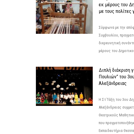
εκ μέρους του Δ
με τους πολίτες γ
Σύμφωνα με την από
Συμβουλίου, πραγματ
διερευνητική συνάντ
μέρους του Δημοτικού
Διπλή διάκριση γ
Πουλιών” του 3ο
Αλεξάνδρειας
Η Στ΄Τάξη του 3ου Δ
Αλεξάνδρειας συμμετ
Θεατρικούς Μαθητικο
που πραγματοποιήθηκ
Εκπαιδευτήρια Θεσσαλ