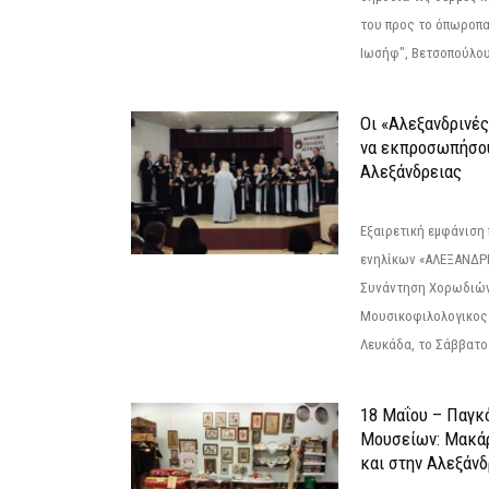
του προς το όπωροπ
Ιωσήφ", Βετσοπούλου 1
Οι «Αλεξανδρινέ
να εκπροσωπήσο
Αλεξάνδρειας
Εξαιρετική εμφάνιση
ενηλίκων «ΑΛΕΞΑΝΔΡΙ
Συνάντηση Χορωδιών
Μουσικοφιλολογικος
Λευκάδα, το Σάββατο 
18 Μαΐου – Παγκ
Μουσείων: Μακάρ
και στην Αλεξάνδ