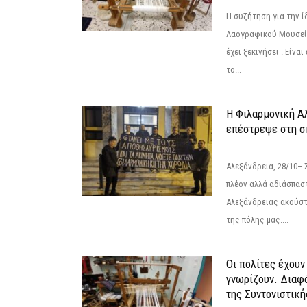
Η συζήτηση για την ί
Λαογραφικού Μουσεί
έχει ξεκινήσει . Είνα
το...
Η Φιλαρμονική Α
επέστρεψε στη 
Αλεξάνδρεια, 28/10– 
πλέον αλλά αδιάσπασ
Αλεξάνδρειας ακούστ
της πόλης μας....
Οι πολίτες έχουν
γνωρίζουν. Διαφά
της Συντονιστική