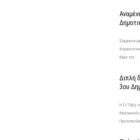
Αναμένε
Δημοτικ
Σύμφωνα με
διερευνητικ
θέμα την...
Διπλή δ
3ου Δη
Η Στ΄Τάξη τ
Θεατρικούς
Πρότυπα Εκπ