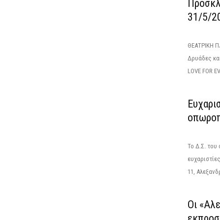
Πρόσκλ
31/5/2
ΘΕΑΤΡΙΚΗ Π
Δρυάδες κα
LOVE FOR EV
Ευχαρι
οπωροπ
Το Δ.Σ. του
ευχαριστίε
11, Αλεξανδρ
Οι «Αλ
εκπροσ