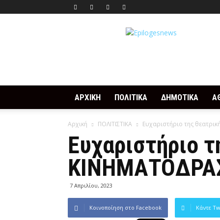
Epilogesnews
ΑΡΧΙΚΗ
ΠΟΛΙΤΙΚΑ
ΔΗΜΟΤΙΚΑ
Α
Αρχική
ΠΟΛΙΤΙΣΤΙΚΑ
Ευχαριστήριο της θεατρι
Ευχαριστήριο τ
ΚΙΝΗΜΑΤΟΔΡΑ
7 Απριλίου, 2023
Κοινοποίηση στο Facebook
Κάντε Tw