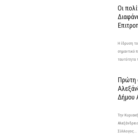
Οι πολί
Διαφάνε
Επιτροπ
Η ίδρυση τ
σημαντικό π
ταυτότητα τ
Πρώτη 
Αλεξάν
Δήμου 
Την Κυριακή
Αλεξάνδρει
Σύλλογος...