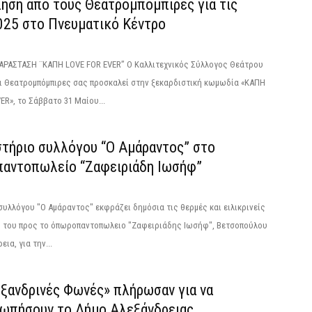
ηση από τους Θεατρομπόμπιρες για τις
025 στο Πνευματικό Κέντρο
ΑΡΑΣΤΑΣΗ ¨ΚΑΠΗ LOVE FOR EVER” O Καλλιτεχνικός Σύλλογος Θεάτρου
ι Θεατρομπόμπιρες σας προσκαλεί στην ξεκαρδιστική κωμωδία «ΚΑΠΗ
ER», το Σάββατο 31 Μαίου...
στήριο συλλόγου “Ο Αμάραντος” στο
αντοπωλείο “Ζαφειριάδη Ιωσήφ”
 συλλόγου "Ο Αμάραντος" εκφράζει δημόσια τις θερμές και ειλικρινείς
ς του προς το όπωροπαντοπωλειο "Ζαφειριάδης Ιωσήφ", Βετσοπούλου
εια, για την...
εξανδρινές Φωνές» πλήρωσαν για να
ωπήσουν το Δήμο Αλεξάνδρειας