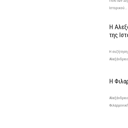
Πολιτών Δήμ
Ιστορικού...
Η Αλεξά
της Ισ
Η συζήτηση
Αλεξάνδρεια 
Η Φιλα
Αλεξάνδρεια
Φιλαρμονική