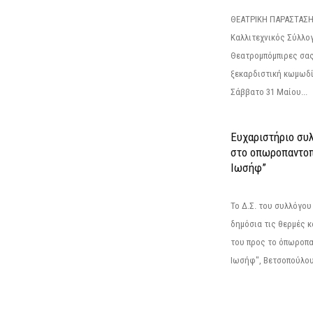
ΘΕΑΤΡΙΚΗ ΠΑΡΑΣΤΑΣΗ
Καλλιτεχνικός Σύλλο
Θεατρομπόμπιρες σας
ξεκαρδιστική κωμωδί
Σάββατο 31 Μαίου...
Ευχαριστήριο συ
στο οπωροπαντοπ
Ιωσήφ”
Το Δ.Σ. του συλλόγο
δημόσια τις θερμές κ
του προς το όπωροπ
Ιωσήφ", Βετσοπούλου 1