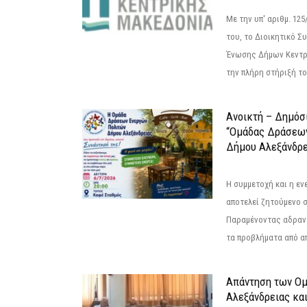
Με την υπ' αριθμ. 1
του, το Διοικητικό 
Ένωσης Δήμων Κεντρ
την πλήρη στήριξή του
Ανοικτή – Δημόσ
“Ομάδας Δράσεω
Δήμου Αλεξάνδρε
Η συμμετοχή και η ε
αποτελεί ζητούμενο 
Παραμένοντας αδραν
τα προβλήματα από απ
Απάντηση των Ο
Αλεξάνδρειας κα