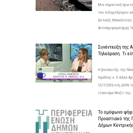
Μια σημαντική πρωτο
του σιδηροδρόμου α
Δυτικής Μακεδονίας.
Αντιπεριφερειάρχη Τε
Συνέντευξη της 
Τηλεόραση. Τι εί
Η βουλευτής της Νέ
Ημαθίας κ. Στέλλα Α
13/7/2026 στη ΔΙΟΝ τ
«Ξεκινάμε Μαζί» της..
Το ομόφωνο ψήφι
Προαστιακό της 
Δήμων Κεντρική