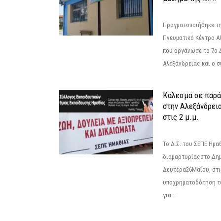
Πραγματοποιήθηκε τη
Πνευματικό Κέντρο Α
που οργάνωσε το 7ο 
Αλεξάνδρειας και ο σ
Κάλεσμα σε παρά
στην Αλεξάνδρεια
στις 2 μ.μ.
Το Δ.Σ. του ΣΕΠΕ Ημ
διαμαρτυρίαςστο Δημ
Δευτέρα26Μαΐου, στις
υποχρηματοδότηση τ
για...