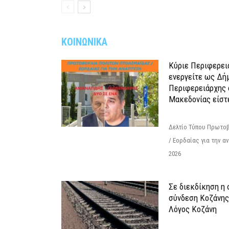
ΚΟΙΝΩΝΙΚΑ
Κύριε Περιφερει
ενεργείτε ως Δή
Περιφερειάρχης 
Μακεδονίας είστ
Δελτίο Τύπου Πρωτοβ
/ Εορδαίας για την 
2026
Σε διεκδίκηση η
σύνδεση Κoζάνης
Λόγος Κοζάνη