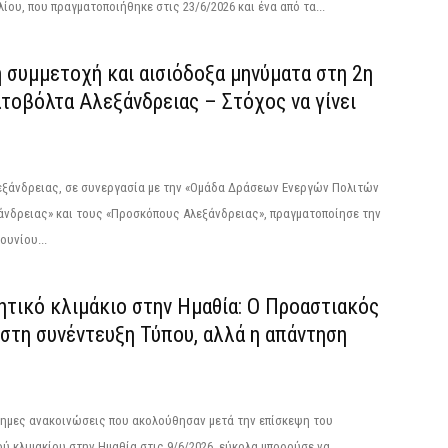
ίου, που πραγματοποιήθηκε στις 23/6/2026 και ένα από τα...
 συμμετοχή και αισιόδοξα μηνύματα στη 2η
τοβόλτα Αλεξάνδρειας – Στόχος να γίνει
εξάνδρειας, σε συνεργασία με την «Ομάδα Δράσεων Ενεργών Πολιτών
άνδρειας» και τους «Προσκόπους Αλεξάνδρειας», πραγματοποίησε την
ουνίου...
ητικό κλιμάκιο στην Ημαθία: Ο Προαστιακός
στη συνέντευξη Τύπου, αλλά η απάντηση
σημες ανακοινώσεις που ακολούθησαν μετά την επίσκεψη του
ύ κλιμακίου στην Ημαθία στις 9/6/2026 εύκολα μπορούσε να