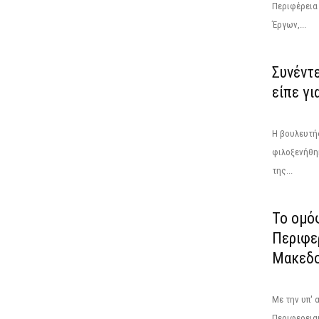
Περιφέρεια
Έργων,...
Συνέντ
είπε γι
Η βουλευτή
φιλοξενήθηκ
της...
Το ομό
Περιφε
Μακεδο
Με την υπ' 
Περιφερεια