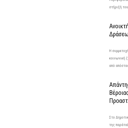
στήριξή του.
Ανοικτ
Δράσεω
Η συμμετοχή
κοινωνική 
από απόστασ
Απάντη
Βέροια
Προαστ
Στο Δημοτικ
της παράταξ