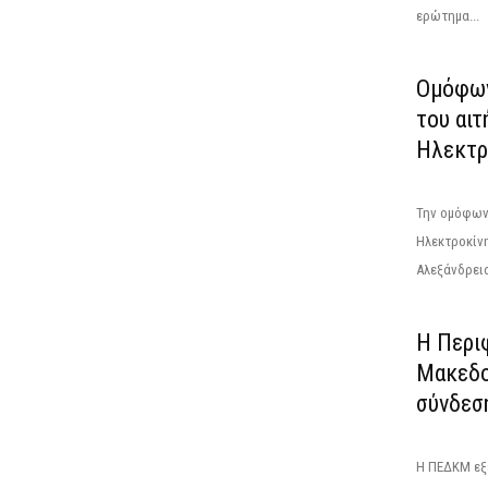
ερώτημα...
Ομόφων
του αιτ
Ηλεκτρ
Την ομόφων
Ηλεκτροκίν
Αλεξάνδρεια
Η Περι
Μακεδο
σύνδεσ
Η ΠΕΔΚΜ εξ