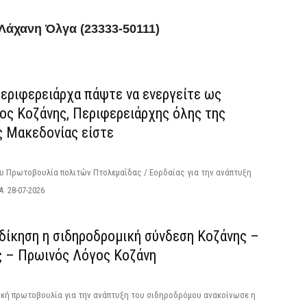
 Λάχανη Όλγα (23333-50111)
Περιφερειάρχα πάψτε να ενεργείτε ως
ος Κοζάνης, Περιφερειάρχης όλης της
ς Μακεδονίας είστε
ου Πρωτοβουλία πολιτών Πτολεμαΐδας / Εορδαίας για την ανάπτυξη
 28-07-2026
κδίκηση η σιδηροδρομική σύνδεση Κoζάνης –
ς – Πρωινός Λόγος Κοζάνη
ική πρωτοβουλία για την ανάπτυξη του σιδηροδρόμου ανακοίνωσε η