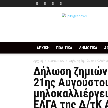
Epilogesnews
ΑΡΧΙΚΗ
ΠΟΛΙΤΙΚΑ
ΔΗΜΟΤΙΚΑ
Α
Αρχική
ΚΟΙΝΩΝΙΚΑ
Δήλωση ζημιών σε καλλιέργε
Δήλωση ζημιών 
21ης Αυγούστου
μηλοκαλλιέργει
ΕΛΓΑ της Δ/τΚ 