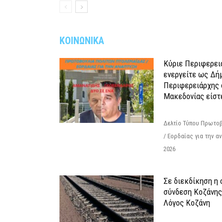
ΚΟΙΝΩΝΙΚΑ
Κύριε Περιφερει
ενεργείτε ως Δή
Περιφερειάρχης 
Μακεδονίας είστ
Δελτίο Τύπου Πρωτοβ
/ Εορδαίας για την 
2026
Σε διεκδίκηση η
σύνδεση Κoζάνης
Λόγος Κοζάνη