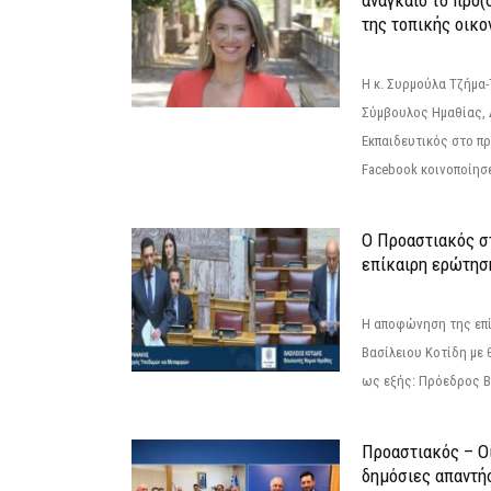
αναγκαίο το πρό(
της τοπικής οικο
Η κ. Συρμούλα Τζήμα
Σύμβουλος Ημαθίας, 
Εκπαιδευτικός στο π
Facebook κοινοποίησ
Ο Προαστιακός σ
επίκαιρη ερώτησ
Η αποφώνηση της επί
Βασίλειου Κοτίδη με 
ως εξής: Πρόεδρος Β
Προαστιακός – Οι
δημόσιες απαντή