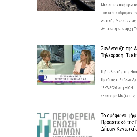
Μια σημαντική πρωτο
του σιδηροδρόμου α
Δυτικής Μακεδονίας.
Αντιπεριφερειάρχη Τε
Συνέντευξη της 
Τηλεόραση. Τι εί
Η βουλευτής της Νέ
Ημαθίας κ. Στέλλα Α
13/7/2026 στη ΔΙΟΝ τ
«Ξεκινάμε Μαζί» της..
Το ομόφωνο ψήφι
Προαστιακό της 
Δήμων Κεντρική