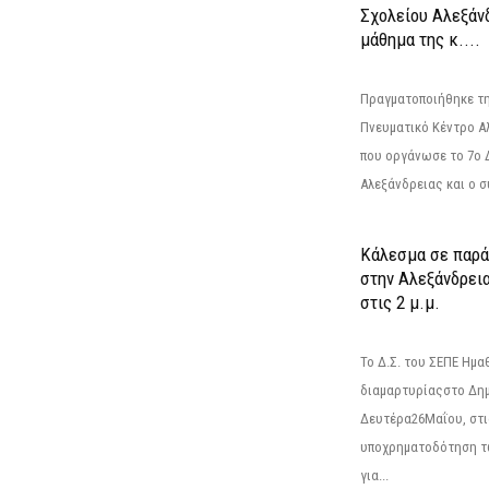
Σχολείου Αλεξάνδ
μάθημα της κ....
Πραγματοποιήθηκε τη
Πνευματικό Κέντρο Α
που οργάνωσε το 7ο 
Αλεξάνδρειας και ο σ
Κάλεσμα σε παρά
στην Αλεξάνδρεια
στις 2 μ.μ.
Το Δ.Σ. του ΣΕΠΕ Ημ
διαμαρτυρίαςστο Δημ
Δευτέρα26Μαΐου, στις
υποχρηματοδότηση τ
για...