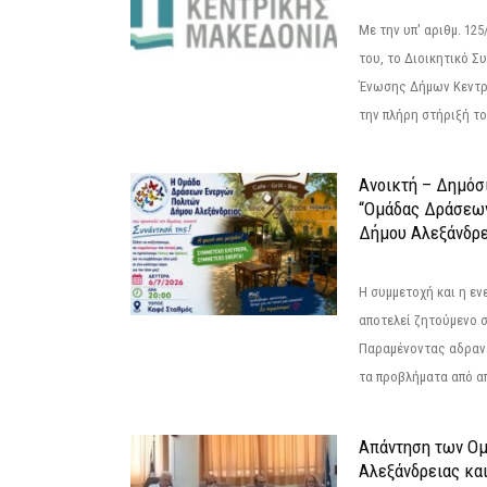
Με την υπ' αριθμ. 1
του, το Διοικητικό 
Ένωσης Δήμων Κεντρ
την πλήρη στήριξή του
Ανοικτή – Δημόσ
“Ομάδας Δράσεω
Δήμου Αλεξάνδρε
Η συμμετοχή και η ε
αποτελεί ζητούμενο 
Παραμένοντας αδραν
τα προβλήματα από απ
Απάντηση των Ο
Αλεξάνδρειας κα