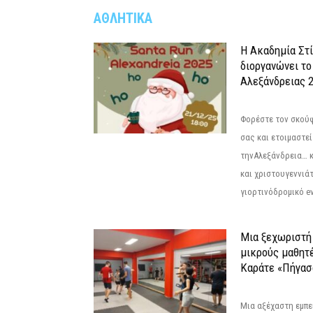
ΑΘΛΗΤΙΚΑ
Η Ακαδημία Στ
διοργανώνει το
Αλεξάνδρειας 2
Φορέστε τον σκούφ
σας και ετοιμαστεί
τηνΑλεξάνδρεια… 
και χριστουγεννιάτ
γιορτινόδρομικό eve
Μια ξεχωριστή 
μικρούς μαθητ
Καράτε «Πήγασ
Μια αξέχαστη εμπει