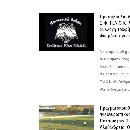
Πρωτοβουλία Α
Σ.Φ. Π.Α.Ο.Κ. 
Συλλογή Τροφί
Φαρμάκων για τ
Με υψηλό αίσθημα
αντιλαμβανόμενος 
δυσκολίες που επ
συμπολίτες μας, ο
Π.Α.Ο.Κ. Αλεξάνδρει
Αλεξάνδρειας) αναλ
Πραγματοποιήθ
Φιλανθρωπικό
Παλαίμαχων Πο
Αλεξάνδρεια. 