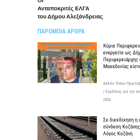
Οι
Ανταποκριτές ΕΛΓΑ
του Δήμου Αλεξάνδρειας
ΠΑΡΟΜΟΙΑ ΑΡΘΡΑ
Κύριε Περιφερει
ενεργείτε ως Δή
Περιφερειάρχης 
Μακεδονίας είστ
Δελτίο Τύπου Πρωτοβ
/ Εορδαίας για την 
2026
Σε διεκδίκηση η
σύνδεση Κoζάνης
Λόγος Κοζάνη