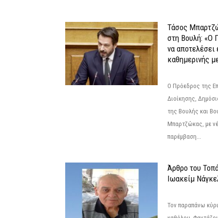
Τάσος Μπαρτζ
στη Βουλή: «Ο 
να αποτελέσει 
καθημερινής με
Ο Πρόεδρος της Ε
Διοίκησης, Δημόσι
της Βουλής και Βο
Μπαρτζώκας, με νέ
παρέμβαση...
Άρθρο του Τοπ
Ιωακείμ Νάγκε
Τον παραπάνω κύρι
καθόλου. Φαντάζομ