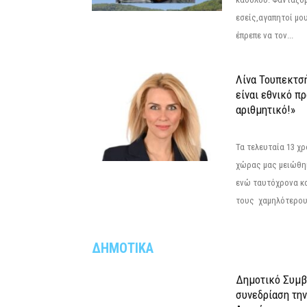
εσείς,αγαπητοί μο
έπρεπε να τον...
Λίνα Τουπεκτσ
είναι εθνικό π
αριθμητικό!»
Τα τελευταία 13 χ
χώρας μας μειώθηκ
ενώ ταυτόχρονα κ
τους χαμηλότερους
ΔΗΜΟΤΙΚΑ
Δημοτικό Συμβ
συνεδρίαση την