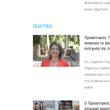
Αλεξάνδρειας, κυρ
πρώην δημοτικού..
ΠΟΛΙΤΙΚΑ
Προαστιακός: Π
αναγκαίο το πρ
ενίσχυση της τ
Η κ. Συρμούλα Τζή
Σύμβουλος Ημαθίας
Εκπαιδευτικός στο
στο Facebook κοιν
άρθρο.
Ο Προαστιακός
επίκαιρη ερώτ