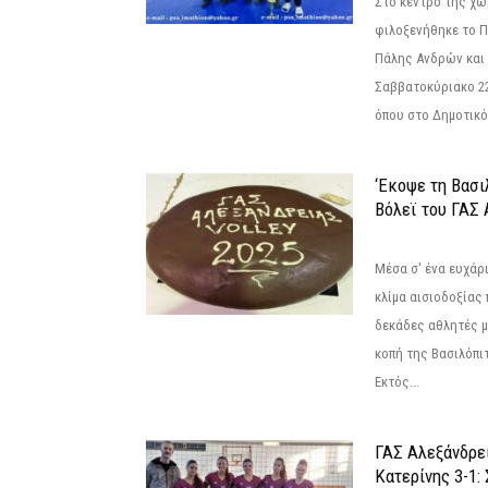
Στο κέντρο της χώ
φιλοξενήθηκε το 
Πάλης Ανδρών και 
Σαββατοκύριακο 22
όπου στο Δημοτικό.
‘Εκοψε τη Βασι
Βόλεϊ του ΓΑΣ 
Μέσα σ' ένα ευχάρι
κλίμα αισιοδοξίας
δεκάδες αθλητές μ
κοπή της Βασιλόπιτ
Εκτός...
ΓΑΣ Αλεξάνδρε
Κατερίνης 3-1: