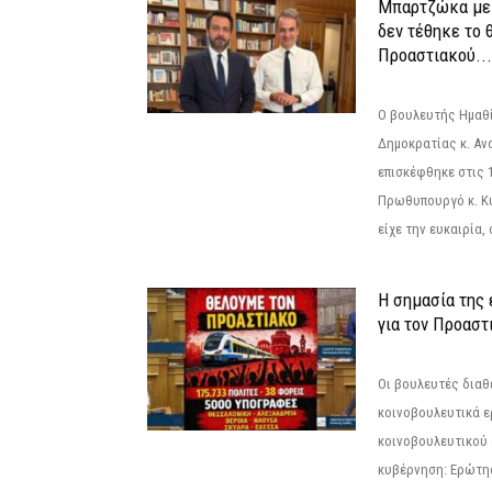
Μπαρτζώκα με
δεν τέθηκε το 
Προαστιακού...
Ο βουλευτής Ημαθ
Δημοκρατίας κ. Α
επισκέφθηκε στις 
Πρωθυπουργό κ. Κ
είχε την ευκαιρία,
Η σημασία της
για τον Προαστ
Οι βουλευτές διαθ
κοινοβουλευτικά ε
κοινοβουλευτικού 
κυβέρνηση: Ερώτη