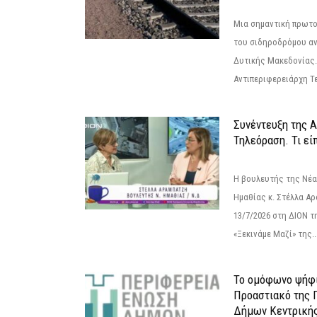
Μια σημαντική πρωτο
του σιδηροδρόμου α
Δυτικής Μακεδονίας.
Αντιπεριφερειάρχη Τε
Συνέντευξη της 
Τηλεόραση. Τι εί
Η βουλευτής της Νέ
Ημαθίας κ. Στέλλα Α
13/7/2026 στη ΔΙΟΝ τ
«Ξεκινάμε Μαζί» της..
Το ομόφωνο ψήφι
Προαστιακό της 
Δήμων Κεντρική