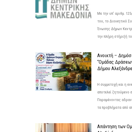
Με την υπ' αριθμ. 1
του, το Διοικητικό 
Ένωσης Δήμων Κεντρ
την πλήρη στήριξή του
Ανοικτή – Δημόσ
“Ομάδας Δράσεω
Δήμου Αλεξάνδρε
Η συμμετοχή και η ε
αποτελεί ζητούμενο 
Παραμένοντας αδραν
τα προβλήματα από απ
Απάντηση των Ο