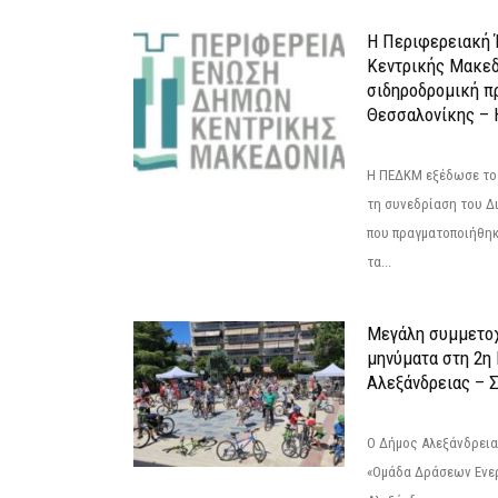
Η Περιφερειακή
Κεντρικής Μακεδ
σιδηροδρομική π
Θεσσαλονίκης – 
Η ΠΕΔΚΜ εξέδωσε το 
τη συνεδρίαση του Δ
που πραγματοποιήθηκε
τα...
Μεγάλη συμμετοχ
μηνύματα στη 2η
Αλεξάνδρειας – Σ
Ο Δήμος Αλεξάνδρεια
«Ομάδα Δράσεων Ενε