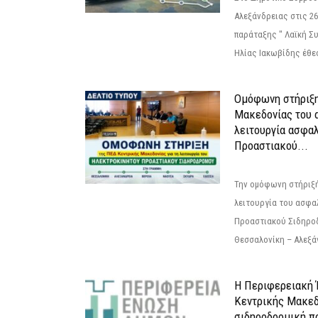
Αλεξάνδρειας στις 26
παράταξης " Λαϊκή Σ
Ηλίας Ιακωβίδης έθεσ
Ομόφωνη στήριξη
Μακεδονίας του α
λειτουργία ασφα
Προαστιακού...
Την ομόφωνη στήριξή
λειτουργία του ασφα
Προαστιακού Σιδηρο
Θεσσαλονίκη – Αλεξάν
Η Περιφερειακή
Κεντρικής Μακεδ
σιδηροδρομική π