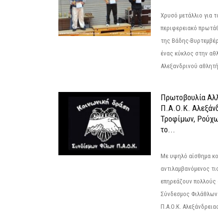
Χρυσό μετάλλιο για τ
περιφερειακό πρωτά
της Βάδης-Βυρτεμβέρ
ένας κύκλος στην αθ
Αλεξανδρινού αθλητή 
Πρωτοβουλία Αλλ
Π.Α.Ο.Κ. Αλεξάνδ
Τροφίμων, Ρούχω
το...
Με υψηλό αίσθημα κο
αντιλαμβανόμενος τι
επηρεάζουν πολλούς 
Σύνδεσμος Φιλάθλων Π
Π.Α.Ο.Κ. Αλεξάνδρειας