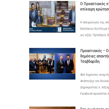
Ο Προαστιακός σ
επίκαιρη ερώτησ
Η αποφώνηση της επί
Βασίλειου Κοτίδη με 
ως εξής: Πρόεδρος Β
Προαστιακός – Οι
δημόσιες απαντή
Τσαβδαρίδη
Από δημόσιες αναρτ
Ανάπτυξης και Βουλε
Δημοκρατίας κ. Λάζα
Facebook προκύπτει ό