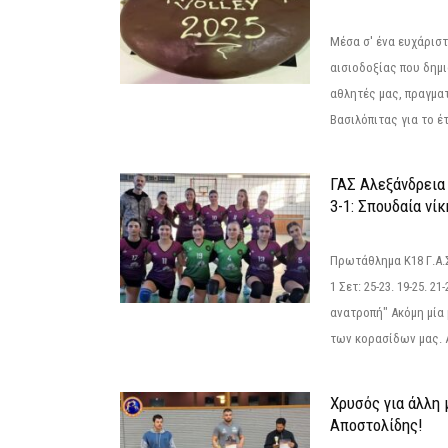
Μέσα σ' ένα ευχάριστ
αισιοδοξίας που δημ
αθλητές μας, πραγμα
Βασιλόπιτας για το έτ
ΓΑΣ Αλεξάνδρεια
3-1: Σπουδαία νί
Πρωτάθλημα Κ18 Γ.Α.
1 Σετ: 25-23. 19-25. 21
ανατροπή" Ακόμη μία 
των κορασίδων μας. Α
Χρυσός για άλλη 
Αποστολίδης!