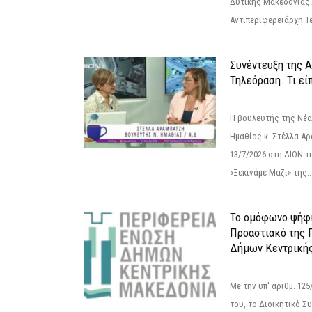
Δυτικής Μακεδονίας.
Αντιπεριφερειάρχη Τε
Συνέντευξη της 
Τηλεόραση. Τι εί
Η βουλευτής της Νέ
Ημαθίας κ. Στέλλα Α
13/7/2026 στη ΔΙΟΝ τ
«Ξεκινάμε Μαζί» της..
Το ομόφωνο ψήφι
Προαστιακό της 
Δήμων Κεντρική
Με την υπ' αριθμ. 1
του, το Διοικητικό 