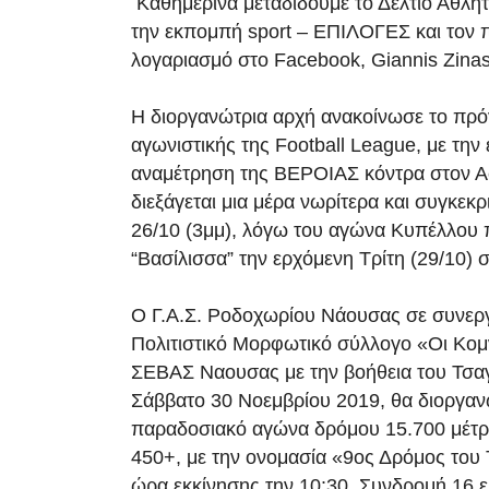
Καθημερινά μεταδίδουμε το Δελτίο Αθλη
την εκπομπή sport – ΕΠΙΛΟΓΕΣ και τον
λογαριασμό στο Facebook, Giannis Zinas
Η διοργανώτρια αρχή ανακοίνωσε το πρό
αγωνιστικής της Football League, με την
αναμέτρηση της ΒΕΡΟΙΑΣ κόντρα στον 
διεξάγεται μια μέρα νωρίτερα και συγκεκ
26/10 (3μμ), λόγω του αγώνα Κυπέλλου π
“Βασίλισσα” την ερχόμενη Τρίτη (29/10) σ
Ο Γ.Α.Σ. Ροδοχωρίου Νάουσας σε συνεργ
Πολιτιστικό Μορφωτικό σύλλογο «Οι Κομν
ΣΕΒΑΣ Ναουσας με την βοήθεια του Τσα
Σάββατο 30 Νοεμβρίου 2019, θα διοργα
παραδοσιακό αγώνα δρόμου 15.700 μέτρ
450+, με την ονομασία «9ος Δρόμος του
ώρα εκκίνησης την 10:30. Συνδρομή 16 