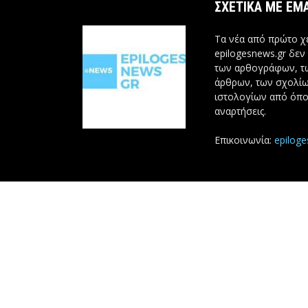
ΣΧΕΤΙΚΆ ΜΕ ΕΜ
Τα νέα από πρώτο χέ
epilogesnews.gr δεν
των αρθογράφων, 
άρθρων, των σχολίω
ιστολογίων από όπο
αναρτήσεις.
Επικοινωνία:
epilog