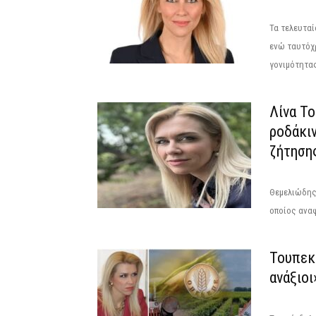
Τα τελευταί
ενώ ταυτόχ
γονιμότητας
Λίνα Τ
ροδάκι
ζήτηση
Θεμελιώδης 
οποίος αναφ
Τουπεκ
ανάξιοι