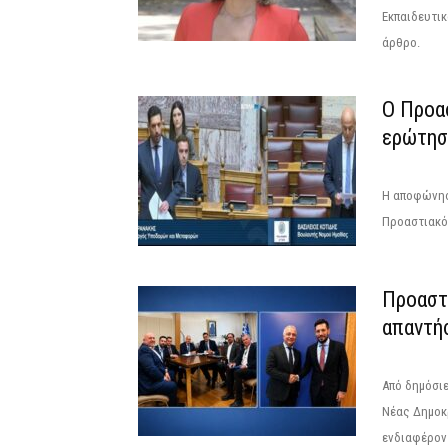
Εκπαιδευτι
άρθρο.
Ο Προα
ερώτησ
Η αποφώνηση
Προαστιακό 
Προαστ
απαντή
Από δημόσι
Νέας Δημοκρ
ενδιαφέρον 