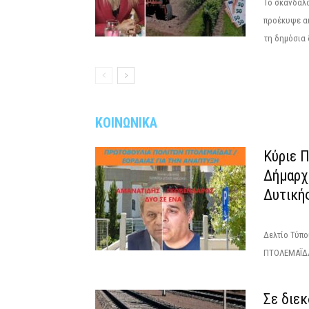
Το σκάνδαλο
προέκυψε αι
τη δημόσια 
ΚΟΙΝΩΝΙΚΑ
Κύριε 
Δήμαρχ
Δυτική
Δελτίο Τύπ
ΠΤΟΛΕΜΑΪΔΑ
Σε διε