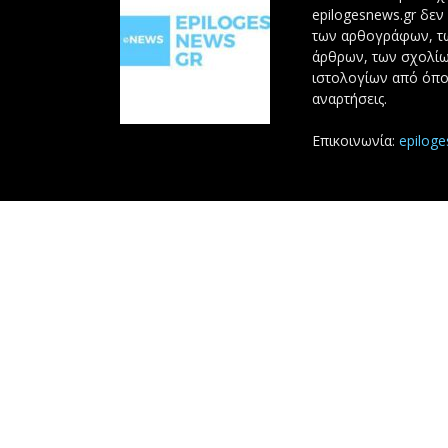
epilogesnews.gr δεν
των αρθογράφων, 
άρθρων, των σχολίω
ιστολογίων από όπο
αναρτήσεις.
Επικοινωνία:
epilog