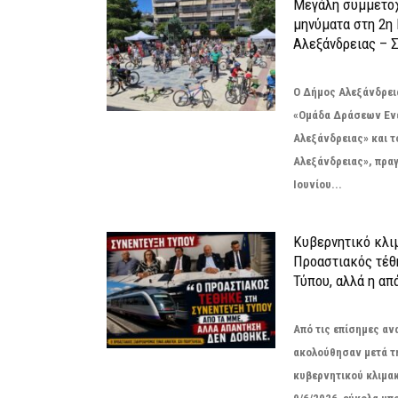
Μεγάλη συμμετοχ
μηνύματα στη 2η
Αλεξάνδρειας – Σ
Ο Δήμος Αλεξάνδρεια
«Ομάδα Δράσεων Εν
Αλεξάνδρειας» και 
Αλεξάνδρειας», πρα
Ιουνίου...
Κυβερνητικό κλιμ
Προαστιακός τέθ
Τύπου, αλλά η απ
Από τις επίσημες α
ακολούθησαν μετά τ
κυβερνητικού κλιμακ