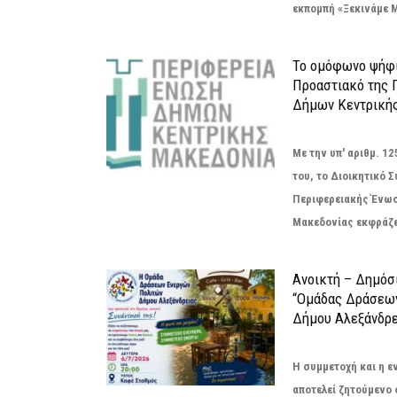
εκπομπή «Ξεκινάμε Μ
Το ομόφωνο ψήφι
Προαστιακό της 
Δήμων Κεντρική
Με την υπ' αριθμ. 
του, το Διοικητικό 
Περιφερειακής Ένω
Μακεδονίας εκφράζει
Ανοικτή – Δημόσ
“Ομάδας Δράσεω
Δήμου Αλεξάνδρε
Η συμμετοχή και η 
αποτελεί ζητούμενο