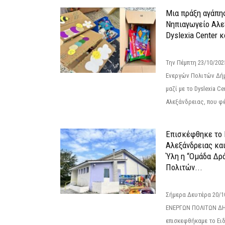
Μια πράξη αγάπης
Νηπιαγωγείο Αλε
Dyslexia Center κ
Την Πέμπτη 23/10/20
Ενεργών Πολιτών Δή
μαζί με το Dyslexia C
Αλεξάνδρειας, που φέ
Επισκέφθηκε το 
Αλεξάνδρειας κα
Ύλη η “Ομάδα Δρ
Πολιτών...
Σήμερα Δευτέρα 20/
ΕΝΕΡΓΩΝ ΠΟΛΙΤΩΝ Δ
επισκεφθήκαμε το Ει