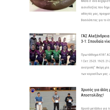
Μέσα σ' ένα ευχάριστ
αισιοδοξίας που δημ
αθλητές μας, πραγμα
Βασιλόπιτας για το έτ
ΓΑΣ Αλεξάνδρεια
3-1: Σπουδαία νί
Πρωτάθλημα Κ18 Γ.Α.
1 Σετ: 25-23. 19-25. 21
ανατροπή" Ακόμη μία 
των κορασίδων μας. Α
Χρυσός για άλλη 
Αποστολίδης!
Χρυσό μετάλλιο για τ