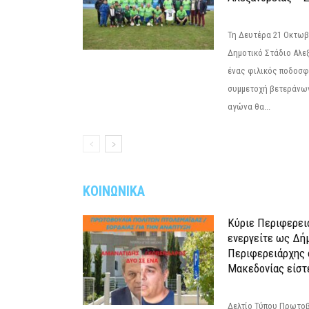
Τη Δευτέρα 21 Οκτωβρ
Δημοτικό Στάδιο Αλεξ
ένας φιλικός ποδοσφ
συμμετοχή βετεράνω
αγώνα θα...
ΚΟΙΝΩΝΙΚΑ
Κύριε Περιφερει
ενεργείτε ως Δή
Περιφερειάρχης 
Μακεδονίας είστ
Δελτίο Τύπου Πρωτοβ