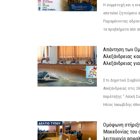
Η συμμετοχή και η ε
αποτελεί ζητούμενο 
Παραμένοντας αδραν
τα προβλήματα από απ
Απάντηση των Ο
Αλεξάνδρειας κα
Αλεξάνδρειας για
Στο Δημοτικό Συμβού
Αλεξάνδρειας στις 26
παράταξης " Λαϊκή Σ
Ηλίας Ιακωβίδης έθεσ
Ομόφωνη στήριξη
Μακεδονίας του α
λειτουργία ασφα