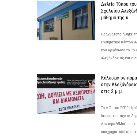
Δελτίο Τύπου το
Σχολείου Αλεξάνδ
μάθημα της κ....
Πραγματοποιήθηκε τη
Πνευματικό Κέντρο Α
που οργάνωσε το 7ο 
Αλεξάνδρειας και ο σ
Κάλεσμα σε παρά
στην Αλεξάνδρεια
στις 2 μ.μ.
Το Δ.Σ. του ΣΕΠΕ Ημ
διαμαρτυρίαςστο Δημ
Δευτέρα26Μαΐου, στις
υποχρηματοδότηση τ