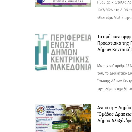
Ημαθίας κ. Στέλλα Α
13/7/2026 στη ΔΙΟΝ τ
«Ξεκινάμε Μαζί» της..
Το ομόφωνο ψήφι
Προαστιακό της 
Δήμων Κεντρική
Με την υπ' αριθμ. 1
του, το Διοικητικό 
Ένωσης Δήμων Κεντρ
την πλήρη στήριξή του
Ανοικτή – Δημόσ
“Ομάδας Δράσεω
Δήμου Αλεξάνδρε