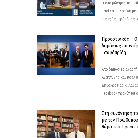
Η αποφώνηση της επί
Βασίλειου Κοτίδη με 
ως εξής: Πρόεδρος Β
Προαστιακός – Οι
δημόσιες απαντή
Τσαβδαρίδη
Από δημόσιες αναρτ
Ανάπτυξης και Βουλε
Δημοκρατίας κ. Λάζα
Facebook προκύπτει ό
Στη συνάντηση τ
με τον Πρωθυπου
θέμα του Προαστι