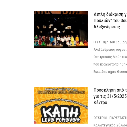
Διπλή διάκριση γ
Πουλιών” του 3ο
Αλεξάνδρειας
Η Στ΄Τάξη του 3ου Δ
Αλεξάνδρειας συμμετ
Θεατρικούς Μαθητικο
που πραγματοποιήθηκ
Εκπαιδευτήρια Θεσσαλ
Πρόσκληση από 
για τις 31/5/202
Κέντρο
ΘΕΑΤΡΙΚΗ ΠΑΡΑΣΤΑΣΗ
Καλλιτεχνικός Σύλλο