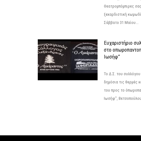
Θεατρομπόμπιρες σας
ξεκαρδιστική κωμωδί
Σάββατο 31 Μαίου...
Ευχαριστήριο συ
στο οπωροπαντοπ
Ιωσήφ”
Το Δ.Σ. του συλλόγο
δημόσια τις θερμές κ
του προς το όπωροπ
Ιωσήφ", Βετσοπούλου 1