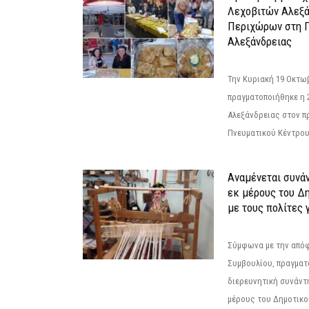
Λεχοβιτών Αλεξά
Περιχώρων στη Γ
Αλεξάνδρειας
Την Κυριακή 19 Οκτω
πραγματοποιήθηκε η 
Αλεξάνδρειας στον π
Πνευματικού Κέντρου
Αναμένεται συνά
εκ μέρους του Δ
με τους πολίτες γ
Σύμφωνα με την από
Συμβουλίου, πραγματ
διερευνητική συνάντ
μέρους του Δημοτικού