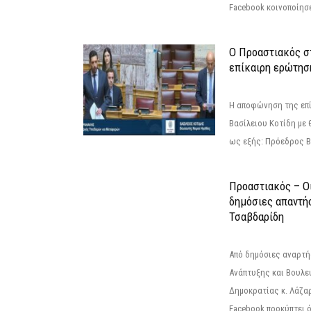
Facebook κοινοποίησ
Ο Προαστιακός σ
επίκαιρη ερώτησ
Η αποφώνηση της επί
Βασίλειου Κοτίδη με 
ως εξής: Πρόεδρος Β
Προαστιακός – Οι
δημόσιες απαντή
Τσαβδαρίδη
Από δημόσιες αναρτ
Ανάπτυξης και Βουλε
Δημοκρατίας κ. Λάζα
Facebook προκύπτει ό