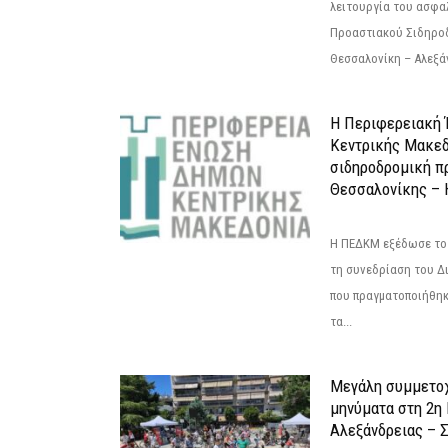
λειτουργία του ασφα
Προαστιακού Σιδηρο
Θεσσαλονίκη – Αλεξάν
Η Περιφερειακή
Κεντρικής Μακεδ
σιδηροδρομική π
Θεσσαλονίκης – 
Η ΠΕΔΚΜ εξέδωσε το 
τη συνεδρίαση του Δ
που πραγματοποιήθηκε
τα...
Μεγάλη συμμετοχ
μηνύματα στη 2η
Αλεξάνδρειας – Σ