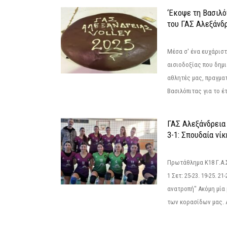
‘Εκοψε τη Βασιλό
του ΓΑΣ Αλεξάνδ
Μέσα σ' ένα ευχάριστ
αισιοδοξίας που δημ
αθλητές μας, πραγμα
Βασιλόπιτας για το έτ
ΓΑΣ Αλεξάνδρεια
3-1: Σπουδαία νί
Πρωτάθλημα Κ18 Γ.Α.
1 Σετ: 25-23. 19-25. 21
ανατροπή" Ακόμη μία 
των κορασίδων μας. Α