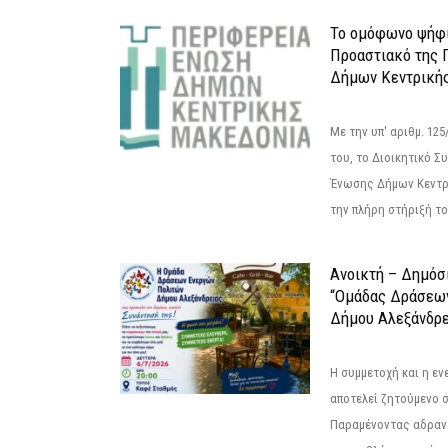
Το ομόφωνο ψήφι
Προαστιακό της 
Δήμων Κεντρική
Με την υπ' αριθμ. 1
του, το Διοικητικό 
Ένωσης Δήμων Κεντρ
την πλήρη στήριξή του
Ανοικτή – Δημόσ
“Ομάδας Δράσεω
Δήμου Αλεξάνδρε
Η συμμετοχή και η ε
αποτελεί ζητούμενο 
Παραμένοντας αδραν