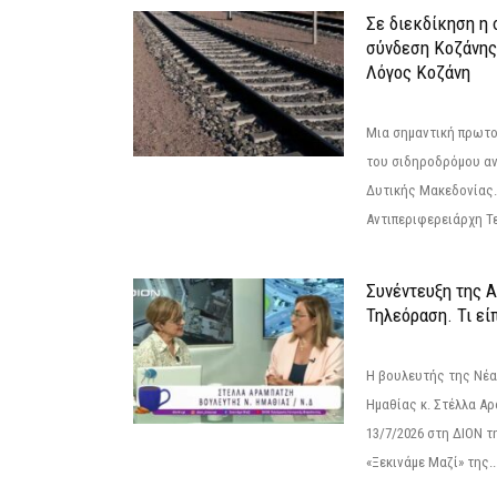
Σε διεκδίκηση η
σύνδεση Κoζάνης
Λόγος Κοζάνη
Μια σημαντική πρωτο
του σιδηροδρόμου α
Δυτικής Μακεδονίας.
Αντιπεριφερειάρχη Τε
Συνέντευξη της 
Τηλεόραση. Τι εί
Η βουλευτής της Νέ
Ημαθίας κ. Στέλλα Α
13/7/2026 στη ΔΙΟΝ τ
«Ξεκινάμε Μαζί» της..