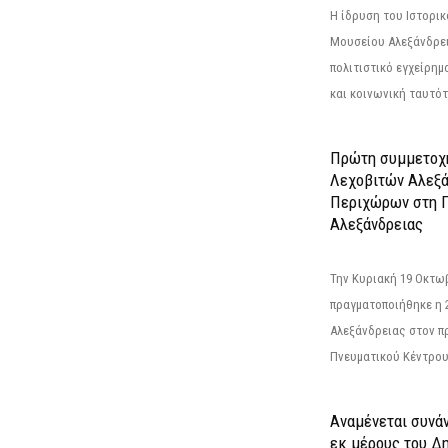
Η ίδρυση του Ιστορι
Μουσείου Αλεξάνδρει
πολιτιστικό εγχείρημ
και κοινωνική ταυτότ
Πρώτη συμμετοχή
Λεχοβιτών Αλεξά
Περιχώρων στη Γ
Αλεξάνδρειας
Την Κυριακή 19 Οκτω
πραγματοποιήθηκε η 
Αλεξάνδρειας στον π
Πνευματικού Κέντρου
Αναμένεται συνά
εκ μέρους του Δ