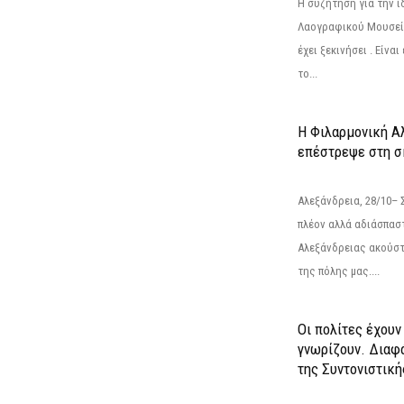
Η συζήτηση για την ί
Λαογραφικού Μουσεί
έχει ξεκινήσει . Είνα
το...
Η Φιλαρμονική Α
επέστρεψε στη 
Αλεξάνδρεια, 28/10– 
πλέον αλλά αδιάσπασ
Αλεξάνδρειας ακούστ
της πόλης μας....
Οι πολίτες έχουν
γνωρίζουν. Διαφά
της Συντονιστική