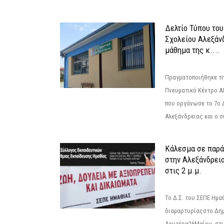
Δελτίο Τύπου το
Σχολείου Αλεξάνδ
μάθημα της κ....
Πραγματοποιήθηκε τη
Πνευματικό Κέντρο Α
που οργάνωσε το 7ο 
Αλεξάνδρειας και ο σ
Κάλεσμα σε παρά
στην Αλεξάνδρεια
στις 2 μ.μ.
Το Δ.Σ. του ΣΕΠΕ Ημ
διαμαρτυρίαςστο Δημ
Δευτέρα26Μαΐου, στις