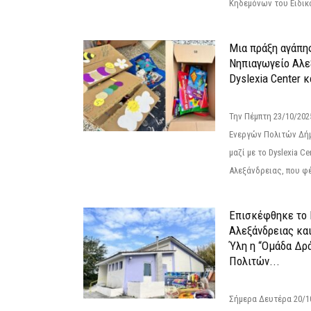
Κηδεμόνων του Ειδικο
Μια πράξη αγάπης
Νηπιαγωγείο Αλε
Dyslexia Center κ
Την Πέμπτη 23/10/20
Ενεργών Πολιτών Δή
μαζί με το Dyslexia C
Αλεξάνδρειας, που φέ
Επισκέφθηκε το 
Αλεξάνδρειας κα
Ύλη η “Ομάδα Δρ
Πολιτών...
Σήμερα Δευτέρα 20/