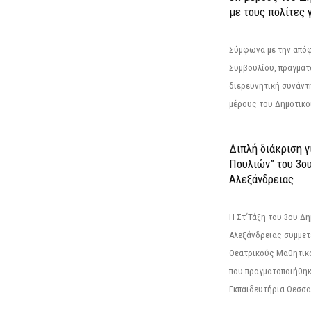
με τους πολίτες γ
Σύμφωνα με την από
Συμβουλίου, πραγματ
διερευνητική συνάντ
μέρους του Δημοτικού
Διπλή διάκριση γ
Πουλιών” του 3ο
Αλεξάνδρειας
Η Στ΄Τάξη του 3ου Δ
Αλεξάνδρειας συμμετ
Θεατρικούς Μαθητικο
που πραγματοποιήθηκ
Εκπαιδευτήρια Θεσσαλ