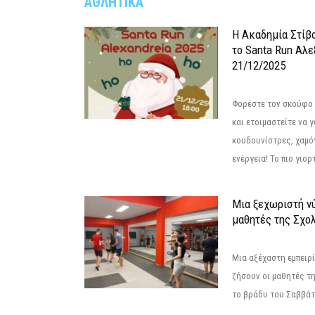
ΑΘΛΗΤΙΚΑ
Η Ακαδημία Στίβ
το Santa Run Αλε
21/12/2025
Φορέστε τον σκούφο 
και ετοιμαστείτε να 
κουδουνίστρες, χαμό
ενέργεια! Το πιο γιορ
Μια ξεχωριστή νύ
μαθητές της Σχο
Μια αξέχαστη εμπειρί
ζήσουν οι μαθητές τ
το βράδυ του Σαββάτου