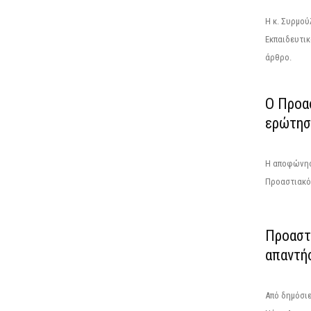
Η κ. Συρμού
Εκπαιδευτι
άρθρο.
Ο Προα
ερώτησ
Η αποφώνηση
Προαστιακό 
Προαστ
απαντή
Από δημόσι