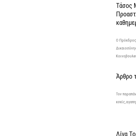
Τάσος 
Προαστ
καθημερ
Ο Πρόεδρος
Δικαιοσύνη
Κοινοβουλευ
Άρθρο 
Τον παραπάν
εσείς,αγαπη
Λίνα Το