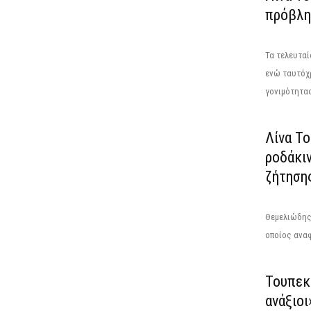
πρόβλημ
Τα τελευταί
ενώ ταυτόχ
γονιμότητας
Λίνα Τ
ροδάκι
ζήτηση
Θεμελιώδης 
οποίος αναφ
Τουπεκ
ανάξιοι