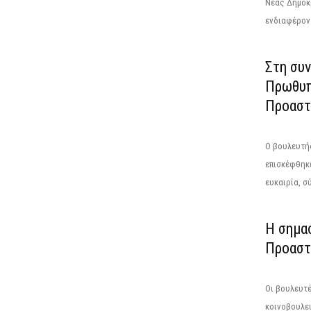
Νέας Δημοκρ
ενδιαφέρον 
Στη συ
Πρωθυπ
Προαστι
Ο βουλευτή
επισκέφθηκε
ευκαιρία, σ
Η σημασ
Προαστ
Οι βουλευτέ
κοινοβουλε