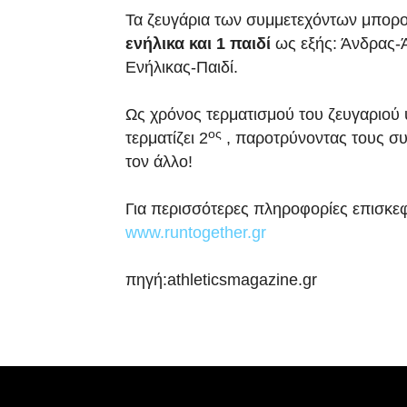
Τα ζευγάρια των συμμετεχόντων μπορ
ενήλικα και 1 παιδί
ως εξής: Άνδρας-Ά
Ενήλικας-Παιδί.
Ως χρόνος τερματισμού του ζευγαριού 
ος
τερματίζει 2
, παροτρύνοντας τους συ
τον άλλο!
Για περισσότερες πληροφορίες επισκεφ
www.runtogether.gr
πηγή:athleticsmagazine.gr