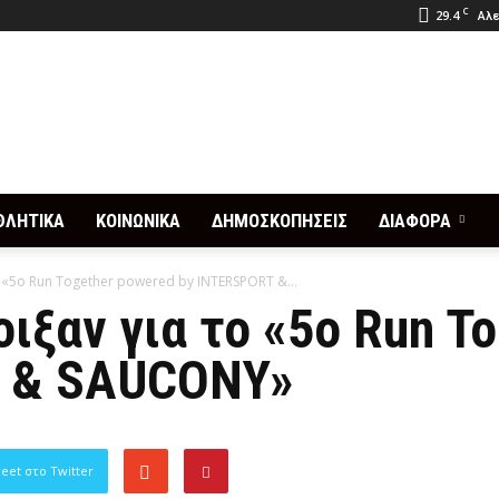
C
29.4
Αλε
ΘΛΗΤΙΚΑ
ΚΟΙΝΩΝΙΚΑ
ΔΗΜΟΣΚΟΠΗΣΕΙΣ
ΔΙΑΦΟΡΑ
 «5ο Run Together powered by INTERSPORT &...
ιξαν για το «5ο Run T
T & SAUCONY»
eet στο Twitter