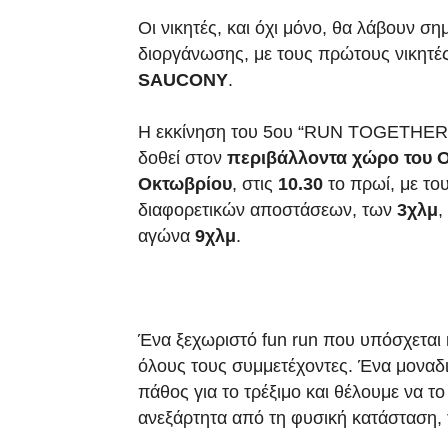
Οι νικητές, και όχι μόνο, θα λάβουν σ
διοργάνωσης, με τους πρώτους νικητέ
SAUCONY
.
Η εκκίνηση του 5ου “RUN TOGETHE
δοθεί στον
περιβάλλοντα χώρο του Ο
Οκτωβρίου
, στις
10.30
το πρωί, με το
διαφορετικών αποστάσεων, των
3χλμ
,
αγώνα
9χλμ
.
Ένα ξεχωριστό fun run που υπόσχεται κ
όλους τους συμμετέχοντες. Ένα μοναδι
πάθος για το τρέξιμο και θέλουμε να τ
ανεξάρτητα από τη φυσική κατάσταση, τι