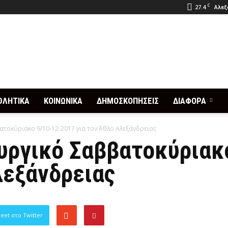
C
27.4
Αλεξ
ΘΛΗΤΙΚΑ
ΚΟΙΝΩΝΙΚΑ
ΔΗΜΟΣΚΟΠΗΣΕΙΣ
ΔΙΑΦΟΡΑ
ατοκύριακο 9/10-12-2017 για τον Άθλο Αλεξάνδρειας
υργικό Σαββατοκύριακ
λεξάνδρειας
eet στο Twitter