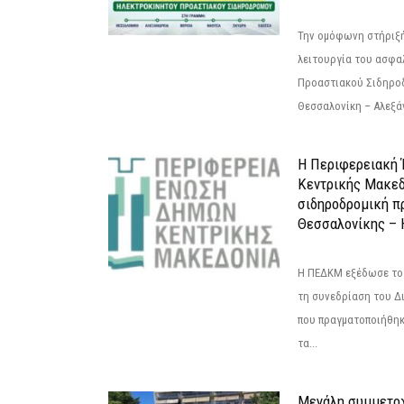
Την ομόφωνη στήριξή
λειτουργία του ασφα
Προαστιακού Σιδηρο
Θεσσαλονίκη – Αλεξάν
Η Περιφερειακή
Κεντρικής Μακεδ
σιδηροδρομική π
Θεσσαλονίκης – 
Η ΠΕΔΚΜ εξέδωσε το 
τη συνεδρίαση του Δ
που πραγματοποιήθηκε
τα...
Μεγάλη συμμετοχ