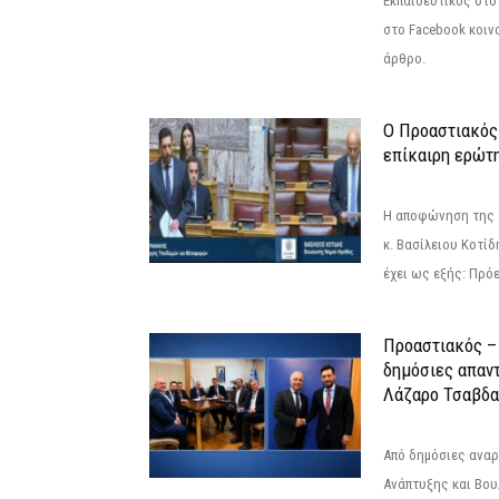
Εκπαιδευτικός στο
στο Facebook κοιν
άρθρο.
Ο Προαστιακός
επίκαιρη ερώτ
Η αποφώνηση της 
κ. Βασίλειου Κοτί
έχει ως εξής: Πρόε
Προαστιακός – 
δημόσιες απαντ
Λάζαρο Τσαβδα
Από δημόσιες ανα
Ανάπτυξης και Βου