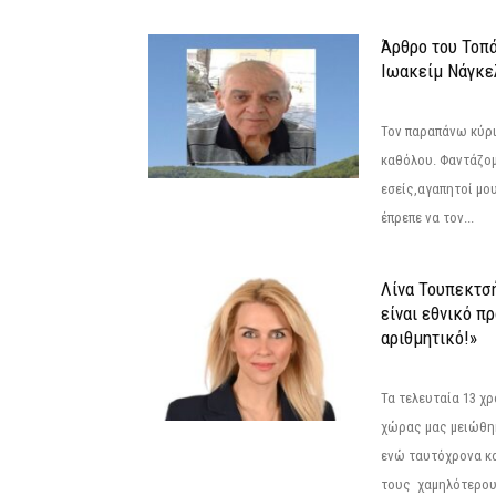
Άρθρο του Τοπ
Ιωακείμ Νάγκε
Τον παραπάνω κύρι
καθόλου. Φαντάζομ
εσείς,αγαπητοί μο
έπρεπε να τον...
Λίνα Τουπεκτσ
είναι εθνικό π
αριθμητικό!»
Τα τελευταία 13 χ
χώρας μας μειώθηκ
ενώ ταυτόχρονα κ
τους χαμηλότερους