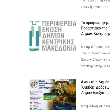
13/7/2026 στη ΔΙΟΝ τ
«Ξεκινάμε Μαζί» της..
Το ομόφωνο ψήφι
Προαστιακό της 
Δήμων Κεντρική
Με την υπ' αριθμ. 1
του, το Διοικητικό 
Ένωσης Δήμων Κεντρ
την πλήρη στήριξή του
Ανοικτή – Δημόσ
“Ομάδας Δράσεω
Δήμου Αλεξάνδρε
Η συμμετοχή και η ε