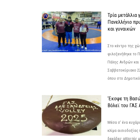
Τρία μετάλλια 
Πανελλήνιο πρ
και γυναικών
Στο κέντρο της χώ
φιλοξενήθηκε το 
Πάλης Ανδρών και 
Σαββατοκύριακο 22
όπου στο Δημοτικό.
‘Εκοψε τη Βασι
Βόλεϊ του ΓΑΣ 
Μέσα σ' ένα ευχάρι
κλίμα αισιοδοξίας
δεκάδες αθλητές μ