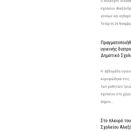
Ο σύλλογος διδασ
σχολείου Αλεξάνδρ
γονέων και κηδεμ
Τετάρτη 26 Νοεμβρί
Πραγματοποιήθ
υγιεινής διατρ
Δημοτικό Σχολ
Η εβδομάδα υγιει
κορυφώθηκε στις 13
των μαθητών/τριώ
σχολείου στο χώρ
Δήμου...
Στο πλευρό του
Σχολείου Αλεξ