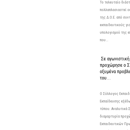
Το τελευταίο διάσ
πολλαπλασιαστεί οι
της Δ.Ο.Ε. από συ
εκπαιδευτικούς γι
υπολογισμού της ε
που...
Σε αγωνιστική
προχώρησε ο Σ
οξυμένα προβλ
του...
Ο Σύλλογος Εκπαι
Εκπαίδευσης εξέδ
τύπου. Αναλυτικά 
διαμαρτυρία προχ
Εκπαιδευτικών Πρ