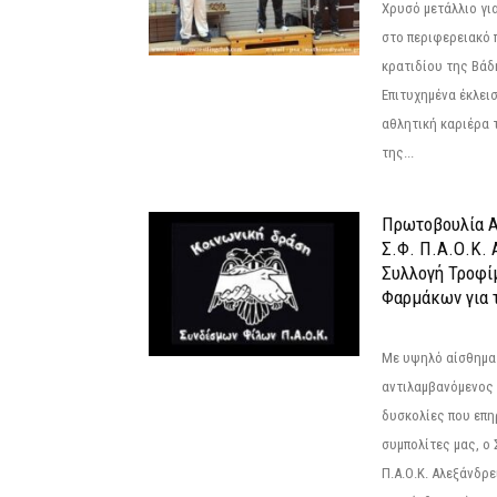
Χρυσό μετάλλιο γι
στο περιφερειακό
κρατιδίου της Βάδ
Επιτυχημένα έκλει
αθλητική καριέρα 
της...
Πρωτοβουλία Α
Σ.Φ. Π.Α.Ο.Κ. 
Συλλογή Τροφί
Φαρμάκων για τ
Με υψηλό αίσθημα
αντιλαμβανόμενος 
δυσκολίες που επ
συμπολίτες μας, ο
Π.Α.Ο.Κ. Αλεξάνδρει