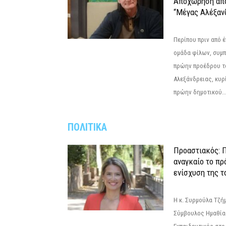
Αποχώρηση από
“Μέγας Αλέξαν
Περίπου πριν από έ
ομάδα φίλων, συμ
πρώην προέδρου τ
Αλεξάνδρειας, κυρ
πρώην δημοτικού..
ΠΟΛΙΤΙΚΑ
Προαστιακός: Π
αναγκαίο το πρ
ενίσχυση της τ
Η κ. Συρμούλα Τζή
Σύμβουλος Ημαθίας