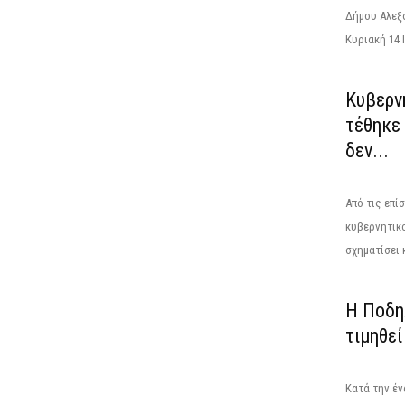
Δήμου Αλεξ
Κυριακή 14 Ι
Κυβερν
τέθηκε 
δεν...
Από τις επί
κυβερνητικο
σχηματίσει κ
Η Ποδη
τιμηθε
Κατά την έ