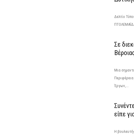
Δελτίο Τύπ
ΠΤΟΛΕΜΑΪΔΑ
Σε διε
Βέροια
Μια σημαντ
Περιφέρεια
Έργων,...
Συνέντ
είπε γι
Η βουλευτή