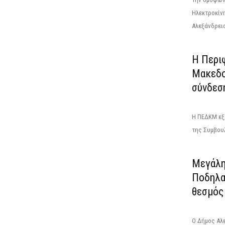
Ηλεκτροκίν
Αλεξάνδρεια
Η Περι
Μακεδο
σύνδεσ
Η ΠΕΔΚΜ εξ
της Συμβουλ
Μεγάλη
Ποδηλα
θεσμός
Ο Δήμος Αλ