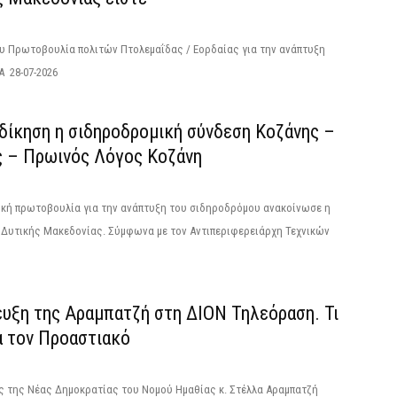
ου Πρωτοβουλία πολιτών Πτολεμαΐδας / Εορδαίας για την ανάπτυξη
 28-07-2026
κδίκηση η σιδηροδρομική σύνδεση Κoζάνης –
ς – Πρωινός Λόγος Κοζάνη
ική πρωτοβουλία για την ανάπτυξη του σιδηροδρόμου ανακοίνωσε η
 Δυτικής Μακεδονίας. Σύμφωνα με τον Αντιπεριφερειάρχη Τεχνικών
ευξη της Αραμπατζή στη ΔΙΟΝ Τηλεόραση. Τι
α τον Προαστιακό
ς της Νέας Δημοκρατίας του Νομού Ημαθίας κ. Στέλλα Αραμπατζή