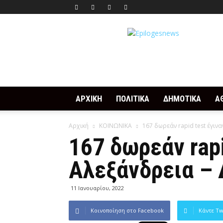
Epilogesnews
ΑΡΧΙΚΗ
ΠΟΛΙΤΙΚΑ
ΔΗΜΟΤΙΚΑ
Α
Αρχική
ΚΟΙΝΩΝΙΚΑ
167 δωρεάν rapid test έγινα
167 δωρεάν rapi
Αλεξάνδρεια – 
11 Ιανουαρίου, 2022
Κοινοποίηση στο Facebook
Κάντε Tw