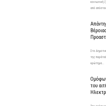
κοινωνική 
από απόστασ
Απάντη
Βέροια
Προαστ
Στο Δημοτικ
της παράταξ
ερώτημα...
Ομόφων
του αιτ
Ηλεκτρ
Την ομόφων