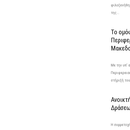
φιλοξενήθηκ
της...
Το ομό
Περιφε
Μακεδο
Με την υπ' 
Περιφερεια
στήριξή του.
Ανοικτ
Δράσεω
Η συμμετοχή