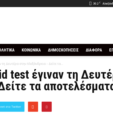
C
30.2
Αλεξάνδ
ΘΛΗΤΙΚΑ
ΚΟΙΝΩΝΙΚΑ
ΔΗΜΟΣΚΟΠΗΣΕΙΣ
ΔΙΑΦΟΡΑ
Ε
ν τη Δευτέρα στην Αλεξάνδρεια – Δείτε τα...
d test έγιναν τη Δευτ
Δείτε τα αποτελέσματ
eet στο Twitter