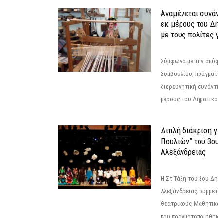
Αναμένεται συνά
εκ μέρους του Δ
με τους πολίτες γ
Σύμφωνα με την από
Συμβουλίου, πραγματ
διερευνητική συνάντ
μέρους του Δημοτικού
Διπλή διάκριση γ
Πουλιών” του 3ο
Αλεξάνδρειας
Η Στ΄Τάξη του 3ου Δ
Αλεξάνδρειας συμμετ
Θεατρικούς Μαθητικο
που πραγματοποιήθηκ