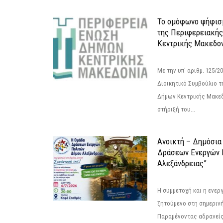
Το ομόφωνο ψήφισμ
της Περιφερειακή
Κεντρικής Μακεδο
Με την υπ' αριθμ. 125/
Διοικητικό Συμβούλιο 
Δήμων Κεντρικής Μακεδ
στήριξή του...
Ανοικτή – Δημόσια
Δράσεων Eνεργών 
Αλεξάνδρειας”
Η συμμετοχή και η ενερ
ζητούμενο στη σημερινή
Παραμένοντας αδρανείς