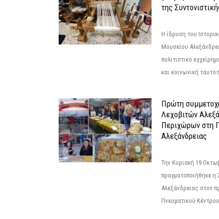
της Συντονιστική
Η ίδρυση του Ιστορι
Μουσείου Αλεξάνδρει
πολιτιστικό εγχείρημ
και κοινωνική ταυτότ
Πρώτη συμμετοχή
Λεχοβιτών Αλεξά
Περιχώρων στη Γ
Αλεξάνδρειας
Την Κυριακή 19 Οκτω
πραγματοποιήθηκε η 
Αλεξάνδρειας στον π
Πνευματικού Κέντρου