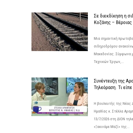
Σε διεκδίκηση η σ
Κoζάνης – Βέροιας
Μια σημαντική πρωτοβο
σιδηροδρόμου ανακοίνω
Μακεδονίας. Σύμφωνα μ
Τεχνικών Έργων,...
Συνέντευξη της Αρ
Τηλεόραση. Τι είπε
Η βουλευτής της Νέας 
Ημαθίας κ. Στέλλα Αραμ
13/7/2026 στη ΔΙΟΝ τηλ
«Ξεκινάμε Μαζί» της...