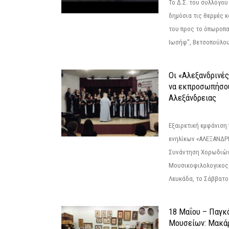
Το Δ.Σ. του συλλόγο
δημόσια τις θερμές κ
του προς το όπωροπ
Ιωσήφ", Βετσοπούλου 1
Οι «Αλεξανδρινέ
να εκπροσωπήσο
Αλεξάνδρειας
Εξαιρετική εμφάνιση
ενηλίκων «ΑΛΕΞΑΝΔΡΙ
Συνάντηση Χορωδιών
Μουσικοφιλολογικος
Λευκάδα, το Σάββατο 
18 Μαΐου – Παγκ
Μουσείων: Μακάρ