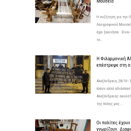
Μουσείο
Η συζήτηση για την ί
Λαογραφικού Μουσεί
έχει ξεκινήσει . Είνα
το...
Η Φιλαρμονική Α
επέστρεψε στη 
Αλεξάνδρεια, 28/10– 
πλέον αλλά αδιάσπασ
Αλεξάνδρειας ακούστ
της πόλης μας....
Οι πολίτες έχουν
γνωρίζουν. Διαφά