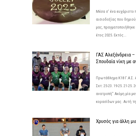
Μέσα σ' ένα ευχάριστο π
αισιοδοξίας που δημιο
μας, πραγματοποιήθηκε 
έτος 2025. Εκτός...
ΓΑΣ Αλεξάνδρεια – 
Σπουδαία νίκη με 
Πρωτάθλημα Κ18 Γ.Α.Σ.
Σετ: 25-23. 19-25. 21-25.
ανατροπή" Ακόμη μία με
κορασίδων μας. Αυτή τη
Χρυσός για άλλη μι