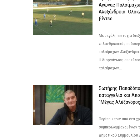
Αγώνας Παλαίμαχω
Αλεξάνδρεια. Ολόκ
βίντεο
Με μεγάλη επιτυχία διε
φιλανθρωπικός ποδοσφ
παλαίμαχων Αλεξάνδρει
Η διοργάνωση αποτέλε
παλαίμαχων...
Σωτήρης Παπαδόπο
καταγγελία και Απ
“Μέγας Αλέξανδρος
Περίπου πριν από ένα χρ
συμπεριλαμβανομένων 
Δημοτικού Συμβουλίου 