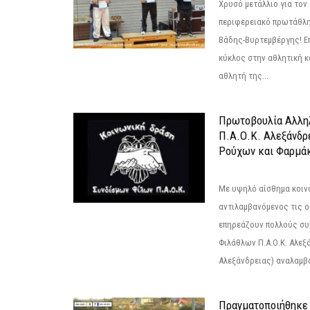
Χρυσό μετάλλιο για τον
περιφερειακό πρωτάθλη
Βάδης-Βυρτεμβέργης! Επ
κύκλος στην αθλητική κ
αθλητή της...
Πρωτοβουλία Αλληλ
Π.Α.Ο.Κ. Αλεξάνδρ
Ρούχων και Φαρμάκ
Με υψηλό αίσθημα κοιν
αντιλαμβανόμενος τις ο
επηρεάζουν πολλούς συ
Φιλάθλων Π.Α.Ο.Κ. Αλεξά
Αλεξάνδρειας) αναλαμβά
Πραγματοποιήθηκε