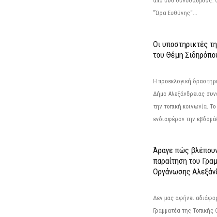
από δύο συνδυασμούς. Ο
"Ώρα Ευθύνης"...
Οι υποστηρικτές τ
του Θέμη Σιδηρόπο
Η προεκλογική δραστηρ
Δήμο Αλεξάνδρειας συνε
την τοπική κοινωνία. Το
ενδιαφέρον την εβδομάδ
Άραγε πώς βλέπουν
παραίτηση του Γρα
Οργάνωσης Αλεξάν
Δεν μας αφήνει αδιάφο
Γραμματέα της Τοπικής